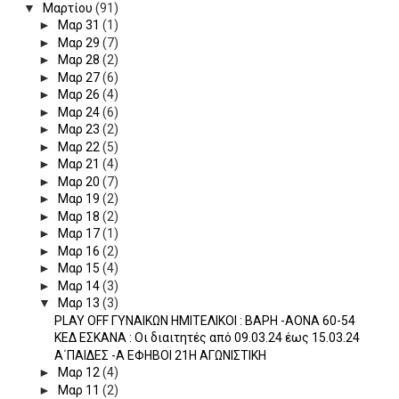
▼
Μαρτίου
(91)
►
Μαρ 31
(1)
►
Μαρ 29
(7)
►
Μαρ 28
(2)
►
Μαρ 27
(6)
►
Μαρ 26
(4)
►
Μαρ 24
(6)
►
Μαρ 23
(2)
►
Μαρ 22
(5)
►
Μαρ 21
(4)
►
Μαρ 20
(7)
►
Μαρ 19
(2)
►
Μαρ 18
(2)
►
Μαρ 17
(1)
►
Μαρ 16
(2)
►
Μαρ 15
(4)
►
Μαρ 14
(3)
▼
Μαρ 13
(3)
PLAY OFF ΓΥΝΑΙΚΩΝ ΗΜΙΤΕΛΙΚΟΙ : ΒΑΡΗ -ΑΟΝΑ 60-54
ΚΕΔ ΕΣΚΑΝΑ : Οι διαιτητές από 09.03.24 έως 15.03.24
Α΄ΠΑΙΔΕΣ -Α ΕΦΗΒΟΙ 21Η ΑΓΩΝΙΣΤΙΚΗ
►
Μαρ 12
(4)
►
Μαρ 11
(2)