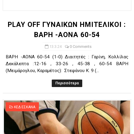
ΧΡΟΝΙΑ ΠΟΛΛΑ ΣΤΟ ΕΛΛΗΝΙΚΟ ΜΠΑΣΚΕΤ : 39Η ΕΠΕΤΕΙΟΣ ΑΠΟ 
Ο δρόμος για τον 29ο τελικό κυπέλλου ανδρών ΕΣΚΑΝΑ Μανδρα
PLAY OFF ΓΥΝΑΙΚΩΝ ΗΜΙΤΕΛΙΚΟΙ :
ΒΑΡΗ -ΑΟΝΑ 60-54
U21: Τεράστια πρόκριση για τον Πανελευσινιακό στον τελικό 
13.3.24
0 Comments
Γ΄ανδρών play offs : "Σκληρό" καρύδι η Φιλία Περάματος έφερε
ΒΑΡΗ -ΑΟΝΑ 60-54 (1-0) Διαιτητές : Γαρίνη, Κολλίλας
Play off B εφήβων Β φάση Στο f4 ΑΕ Ρέντη, Πέρα , Ερμής Αργυ
Δεκάλεπτα :12-16 , 33-26 , 45-38 , 60-54 ΒΑΡΗ
(Μειμάρογλου, Καραμέτος): Στεφάνου Κ. 9 (...
Περισσότερα
ΚΕΔ ΕΣΚΑΝΑ