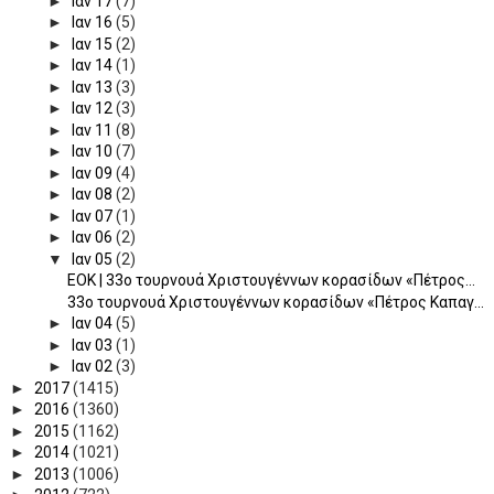
►
Ιαν 17
(7)
►
Ιαν 16
(5)
►
Ιαν 15
(2)
►
Ιαν 14
(1)
►
Ιαν 13
(3)
►
Ιαν 12
(3)
►
Ιαν 11
(8)
►
Ιαν 10
(7)
►
Ιαν 09
(4)
►
Ιαν 08
(2)
►
Ιαν 07
(1)
►
Ιαν 06
(2)
▼
Ιαν 05
(2)
ΕΟΚ | 33ο τουρνουά Χριστουγέννων κορασίδων «Πέτρος...
33ο τουρνουά Χριστουγέννων κορασίδων «Πέτρος Καπαγ...
►
Ιαν 04
(5)
►
Ιαν 03
(1)
►
Ιαν 02
(3)
►
2017
(1415)
►
2016
(1360)
►
2015
(1162)
►
2014
(1021)
►
2013
(1006)