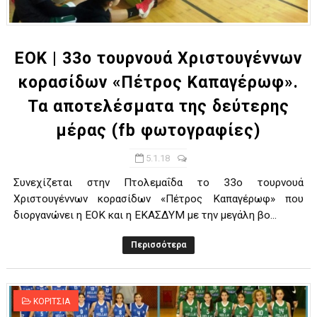
ΧΡΟΝΙΑ ΠΟΛΛΑ ΣΤΟ ΕΛΛΗΝΙΚΟ ΜΠΑΣΚΕΤ : 39Η ΕΠΕΤΕΙΟΣ ΑΠΟ 
Ο δρόμος για τον 29ο τελικό κυπέλλου ανδρών ΕΣΚΑΝΑ Μανδρα
ΕΟΚ | 33ο τουρνουά Χριστουγέννων
κορασίδων «Πέτρος Καπαγέρωφ».
U21: Τεράστια πρόκριση για τον Πανελευσινιακό στον τελικό 
Τα αποτελέσματα της δεύτερης
Γ΄ανδρών play offs : "Σκληρό" καρύδι η Φιλία Περάματος έφερε
μέρας (fb φωτογραφίες)
Play off B εφήβων Β φάση Στο f4 ΑΕ Ρέντη, Πέρα , Ερμής Αργυ
5.1.18
Συνεχίζεται στην Πτολεμαΐδα το 33ο τουρνουά
Χριστουγέννων κορασίδων «Πέτρος Καπαγέρωφ» που
διοργανώνει η ΕΟΚ και η ΕΚΑΣΔΥΜ με την μεγάλη βο...
Περισσότερα
ΚΟΡΙΤΣΙΑ