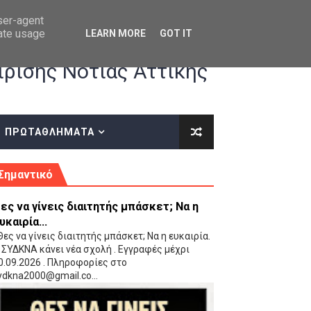
user-agent
rate usage
LEARN MORE
GOT IT
ρισης Νότιας Αττικής
ΠΡΩΤΑΘΛΗΜΑΤΑ
κές οδηγίες επί του ΚΑΝΟΝΙΣΜΟΥ ΕΓΓΡΑΦΩΝ-ΜΕΤΑΓΡΑΦΩΝ ΤΗΣ ΕΟΚ
Σημαντικό
ες να γίνεις διαιτητής μπάσκετ; Να η
υκαιρία...
ες να γίνεις διαιτητής μπάσκετ; Να η ευκαιρία.
 ΣΥΔΚΝΑ κάνει νέα σχολή . Εγγραφές μέχρι
0.09.2026 . Πληροφορίες στο
 Παίδων (VIDEO)
ydkna2000@gmail.co...
Ρέντη