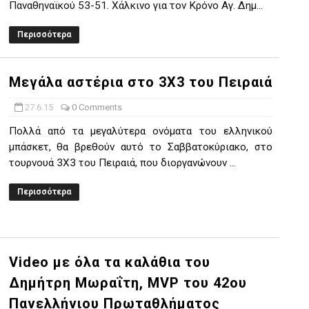
Παναθηναϊκού 53-51. Χάλκινο για τον Κρόνο Αγ. Δημ...
Περισσότερα
Μεγάλα αστέρια στο 3Χ3 του Πειραιά
27.6.15
0 Comments
Πολλά από τα μεγαλύτερα ονόματα του ελληνικού
μπάσκετ, θα βρεθούν αυτό το Σαββατοκύριακο, στο
τουρνουά 3Χ3 του Πειραιά, που διοργανώνουν ...
Περισσότερα
Video με όλα τα καλάθια του
Δημήτρη Μωραΐτη, MVP του 42ου
Πανελλήνιου Πρωταθλήματος