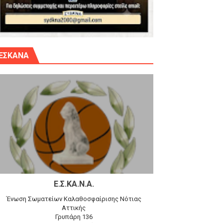
γίου Δημητρίου την Κυριακή 14.6.26
ΕΣΚΑΝΑ
αγώνα)
 τον Προφήτη Ηλία 78-74 στα Καμίνια
Ε.Σ.ΚΑ.Ν.Α.
Ένωση Σωματείων Καλαθοσφαίρισης Νότιας
Αττικής
Γρυπάρη 136