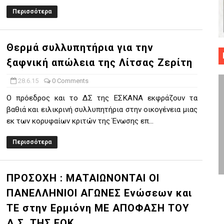
Περισσότερα
 ΜΠΑΣΚΕΤ : 39Η ΕΠΕΤΕΙΟΣ ΑΠΟ ΤΟ ΕΠΟΣ ΤΟΥ 1987
ό κυπέλλου ανδρών ΕΣΚΑΝΑ Μανδραϊκός Προοδευτική στο νέο κλ. Α
Θερμά συλλυπητήρια για την
τον Πανελευσινιακό στον τελικό αύριο με Αρετσού (το video του 
ξαφνική απώλεια της Λίτσας Ζερίτη
" καρύδι η Φιλία Περάματος έφερε την σειρά στα ίσια (1-1) νίκησε
28.6.15
0 Comments
Ο πρόεδρος και το ΔΣ της ΕΣΚΑΝΑ εκφράζουν τα
ο f4 ΑΕ Ρέντη, Πέρα , Ερμής Αργυρ. και Δραπετσώνα
βαθιά και ειλικρινή συλλυπητήρια στην οικογένεια μιας
εκ των κορυφαίων κριτών της Ένωσης επ...
Περισσότερα
ΠΡΟΣΟΧΗ : ΜΑΤΑΙΩΝΟΝΤΑΙ ΟΙ
ΠΑΝΕΛΛΗΝΙΟΙ ΑΓΩΝΕΣ Ενώσεων και
ΤΕ στην Ερμιόνη ΜΕ ΑΠΟΦΑΣΗ ΤΟΥ
Δ.Σ. ΤΗΣ ΕΟΚ