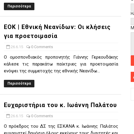
Περισσότερα
Η
EOK | Εθνική Νεανίδων: Οι κλήσεις
Μ
για προετοιμασία
26.6.15
0 Comments
Ο ομοσπονδιακός προπονητής Γιάννης Γερεουδάκης
κάλεσε τις παρακάτω παίκτριες για προετοιμασία
ενόψει της συμμετοχής της εθνικής Νεανίδω...
Περισσότερα
Ευχαριστήρια του κ. Ιωάννη Παλάτου
26.6.15
0 Comments
Ο πρόεδρος του ΔΣ της ΕΣΚΑΝΑ κ. Ιωάννης Παλάτος
ευχαριστεί δημόσια όλους εκείνους τους διαιτητές και