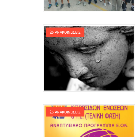
ΧΡΟΝΙΑ ΠΟΛΛΑ ΣΤΟ ΕΛΛΗΝΙΚΟ
Ο δρόμος για τον 29ο τελικ
ΑΝΑΚΟΙΝΩΣΕΙΣ
U21: Τεράστια πρόκριση για 
Γ΄ανδρών play offs : "Σκληρό
Play off B εφήβων Β φάση Στ
ΑΝΑΚΟΙΝΩΣΕΙΣ