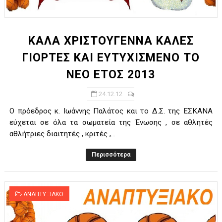
ΧΡΟΝΙΑ ΠΟΛΛΑ ΣΤΟ ΕΛΛΗΝΙΚΟ ΜΠΑΣΚΕΤ : 39Η ΕΠΕΤΕΙΟΣ ΑΠΟ 
Ο δρόμος για τον 29ο τελικό κυπέλλου ανδρών ΕΣΚΑΝΑ Μανδρα
ΚΑΛΑ ΧΡΙΣΤΟΥΓΕΝΝΑ ΚΑΛΕΣ
ΓΙΟΡΤΕΣ ΚΑΙ ΕΥΤΥΧΙΣΜΕΝΟ ΤΟ
U21: Τεράστια πρόκριση για τον Πανελευσινιακό στον τελικό 
ΝΕΟ ΕΤΟΣ 2013
Γ΄ανδρών play offs : "Σκληρό" καρύδι η Φιλία Περάματος έφερε
24.12.12
Play off B εφήβων Β φάση Στο f4 ΑΕ Ρέντη, Πέρα , Ερμής Αργυ
Ο πρόεδρος κ. Ιωάννης Παλάτος και το Δ.Σ. της ΕΣΚΑΝΑ
εύχεται σε όλα τα σωματεία της Ένωσης , σε αθλητές
αθλήτριες διαιτητές , κριτές ,...
Περισσότερα
ΑΝΑΠΤΥΞΙΑΚΟ