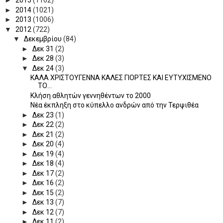
►
2015
(1162)
►
2014
(1021)
►
2013
(1006)
▼
2012
(722)
▼
Δεκεμβρίου
(84)
►
Δεκ 31
(2)
►
Δεκ 28
(3)
▼
Δεκ 24
(3)
ΚΑΛΑ ΧΡΙΣΤΟΥΓΕΝΝΑ ΚΑΛΕΣ ΓΙΟΡΤΕΣ ΚΑΙ ΕΥΤΥΧΙΣΜΕΝΟ
ΤΟ...
Κλήση αθλητών γεννηθέντων το 2000
Νέα έκπληξη στο κύπελλο ανδρών από την Τερψιθέα
►
Δεκ 23
(1)
►
Δεκ 22
(2)
►
Δεκ 21
(2)
►
Δεκ 20
(4)
►
Δεκ 19
(4)
►
Δεκ 18
(4)
►
Δεκ 17
(2)
►
Δεκ 16
(2)
►
Δεκ 15
(2)
►
Δεκ 13
(7)
►
Δεκ 12
(7)
►
Δεκ 11
(2)