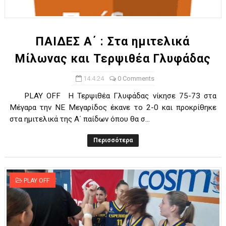
ΧΡΟΝΙΑ ΠΟΛΛΑ ΣΤΟ ΕΛΛΗΝΙΚΟ ΜΠΑΣΚΕΤ : 39Η ΕΠΕΤΕΙΟΣ ΑΠΟ 
Ο δρόμος για τον 29ο τελικό κυπέλλου ανδρών ΕΣΚΑΝΑ Μανδρα
ΠΑΙΔΕΣ Α΄ : Στα ημιτελικά
Μίλωνας και Τερψιθέα Γλυφάδας
U21: Τεράστια πρόκριση για τον Πανελευσινιακό στον τελικό 
14.4.24
0 Comments
Γ΄ανδρών play offs : "Σκληρό" καρύδι η Φιλία Περάματος έφερε
PLAY OFF Η Τερψιθέα Γλυφάδας νίκησε 75-73 στα
Play off B εφήβων Β φάση Στο f4 ΑΕ Ρέντη, Πέρα , Ερμής Αργυ
Μέγαρα την ΝΕ Μεγαρίδος έκανε το 2-0 και προκρίθηκε
στα ημιτελικά της Α΄ παίδων όπου θα σ...
Περισσότερα
PLAY OFF