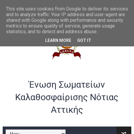
Θες να γίνεις διαιτητής μπάσκετ; Να η ευκαιρία...
This site uses cookies from Google to deliver its services
and to analyze traffic. Your IP address and user-agent are
shared with Google along with performance and security
Συγχαρητήρια στην U20 ανδρών από το ΔΣ της ΕΣΚΑΝΑ
metrics to ensure quality of service, generate usage
statistics, and to detect and address abuse.
ΛΟΓΑΡΙΑΣΜΟΣ ΤΡΑΠΕΖΑ VIVA -ΕΣΚΑΝΑ
LEARN MORE
GOT IT
Σημαντικές αλλαγές στα rising stars και gen αγοριών
Παράταση ως 20/07 για υποβολή αθλούμενων -Γενική Προκή
Θερμά συγχαρητήρια στην Εθνική γυναικών U20 για την άνοδ
Ένωση Σωματείων
Στην Α ανδρών η Ένωση Αμφιάλης κ στην Β ο Φοίνικας Αγ. Σοφ
Καλαθοσφαίρισης Νότιας
EOK | ΠΡΟΚΗΡΥΞΕΙΣ RS U16 και U18 αγωνιστικής περιόδου 20
Αττικής
Συγχαρητήρια στον Ολυμπιακό από το ΔΣ της ΕΣΚΑΝΑ για την
B ΕΦΗΒΩΝ F4ΤΕΛΙΚΟΣ : Πρωταθλητής ο Ερμής Αργυρούπολης νί