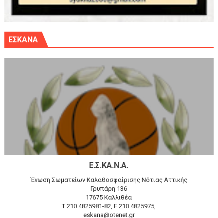
ΕΣΚΑΝΑ
Ε.Σ.ΚΑ.Ν.Α.
Ένωση Σωματείων Καλαθοσφαίρισης Νότιας Αττικής
Γρυπάρη 136
17675 Καλλιθέα
T 210 4825981-82, F 210 4825975,
eskana@otenet.gr