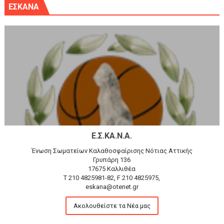
ΕΣΚΑΝΑ
Ε.Σ.ΚΑ.Ν.Α.
Ένωση Σωματείων Καλαθοσφαίρισης Νότιας Αττικής
Γρυπάρη 136
17675 Καλλιθέα
T 210 4825981-82, F 210 4825975,
eskana@otenet.gr
Ακολουθείστε τα Νέα μας