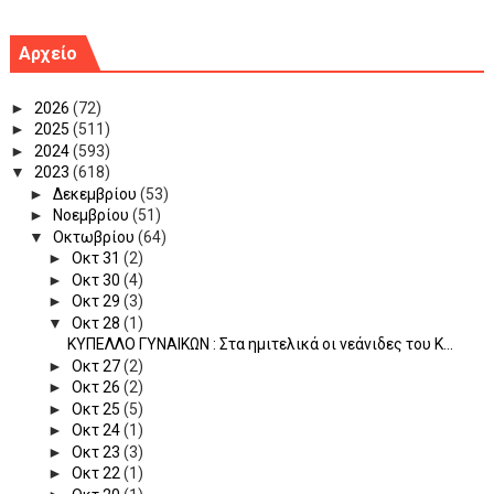
Αρχείο
►
2026
(72)
►
2025
(511)
►
2024
(593)
▼
2023
(618)
►
Δεκεμβρίου
(53)
►
Νοεμβρίου
(51)
▼
Οκτωβρίου
(64)
►
Οκτ 31
(2)
►
Οκτ 30
(4)
►
Οκτ 29
(3)
▼
Οκτ 28
(1)
ΚΥΠΕΛΛΟ ΓΥΝΑΙΚΩΝ : Στα ημιτελικά οι νεάνιδες του Κ...
►
Οκτ 27
(2)
►
Οκτ 26
(2)
►
Οκτ 25
(5)
►
Οκτ 24
(1)
►
Οκτ 23
(3)
►
Οκτ 22
(1)