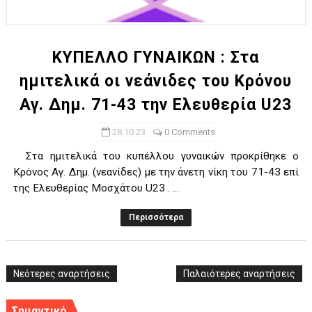
ΧΡΟΝΙΑ ΠΟΛΛΑ ΣΤΟ ΕΛΛΗΝΙΚΟ ΜΠΑΣΚΕΤ : 39Η ΕΠΕΤΕΙΟΣ ΑΠΟ 
Ο δρόμος για τον 29ο τελικό κυπέλλου ανδρών ΕΣΚΑΝΑ Μανδρα
ΚΥΠΕΛΛΟ ΓΥΝΑΙΚΩΝ : Στα
ημιτελικά οι νεάνιδες του Κρόνου
U21: Τεράστια πρόκριση για τον Πανελευσινιακό στον τελικό 
Αγ. Δημ. 71-43 την Ελευθερία U23
Γ΄ανδρών play offs : "Σκληρό" καρύδι η Φιλία Περάματος έφερε
28.10.23
0 Comments
Play off B εφήβων Β φάση Στο f4 ΑΕ Ρέντη, Πέρα , Ερμής Αργυ
Στα ημιτελικά του κυπέλλου γυναικών προκρίθηκε ο
Κρόνος Αγ. Δημ. (νεανίδες) με την άνετη νίκη του 71-43 επί
της Ελευθερίας Μοσχάτου U23 . ...
Περισσότερα
Νεότερες αναρτήσεις
Παλαιότερες αναρτήσεις
Σημαντικό