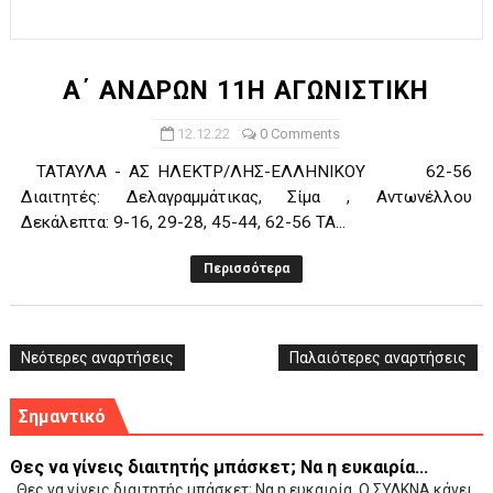
ΧΡΟΝΙΑ ΠΟΛΛΑ ΣΤΟ ΕΛΛΗΝΙΚΟ ΜΠΑΣΚΕΤ : 39Η ΕΠΕΤΕΙΟΣ ΑΠΟ 
Ο δρόμος για τον 29ο τελικό κυπέλλου ανδρών ΕΣΚΑΝΑ Μανδρα
Α΄ ΑΝΔΡΩΝ 11Η ΑΓΩΝΙΣΤΙΚΗ
U21: Τεράστια πρόκριση για τον Πανελευσινιακό στον τελικό 
12.12.22
0 Comments
ΤΑΤΑΥΛΑ - ΑΣ ΗΛΕΚΤΡ/ΛΗΣ-ΕΛΛΗΝΙΚΟΥ 62-56
Γ΄ανδρών play offs : "Σκληρό" καρύδι η Φιλία Περάματος έφερε
Διαιτητές: Δελαγραμμάτικας, Σίμα , Αντωνέλλου
Δεκάλεπτα: 9-16, 29-28, 45-44, 62-56 ΤΑ...
Play off B εφήβων Β φάση Στο f4 ΑΕ Ρέντη, Πέρα , Ερμής Αργυ
Περισσότερα
Νεότερες αναρτήσεις
Παλαιότερες αναρτήσεις
Σημαντικό
Θες να γίνεις διαιτητής μπάσκετ; Να η ευκαιρία...
Θες να γίνεις διαιτητής μπάσκετ; Να η ευκαιρία. Ο ΣΥΔΚΝΑ κάνει