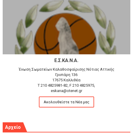
Ε.Σ.ΚΑ.Ν.Α.
Ένωση Σωματείων Καλαθοσφαίρισης Νότιας Αττικής
Γρυπάρη 136
17675 Καλλιθέα
T 210 4825981-82, F 210 4825975,
eskana@otenet.gr
Ακολουθείστε τα Νέα μας
Αρχείο