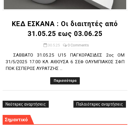
ΧΡΟΝΙΑ ΠΟΛΛΑ ΣΤΟ ΕΛΛΗΝΙΚΟ ΜΠΑΣΚΕΤ : 39Η ΕΠΕΤΕΙΟΣ ΑΠΟ 
Ο δρόμος για τον 29ο τελικό κυπέλλου ανδρών ΕΣΚΑΝΑ Μανδρα
ΚΕΔ ΕΣΚΑΝΑ : Οι διαιτητές από
31.05.25 εως 03.06.25
U21: Τεράστια πρόκριση για τον Πανελευσινιακό στον τελικό 
30.5.25
0 Comments
Γ΄ανδρών play offs : "Σκληρό" καρύδι η Φιλία Περάματος έφερε
ΣΑΒΒΑΤΟ 31.05.25 U15 ΠΑΓΚΟΡΑΣΙΔΕΣ 2ος ΟΜ
Play off B εφήβων Β φάση Στο f4 ΑΕ Ρέντη, Πέρα , Ερμής Αργυ
31/5/2025 17.00 ΚΛ ΑΙΘΟΥΣΑ 6 ΣΕΦ ΟΛΥΜΠΙΑΚΟΣ ΣΦΠ
ΠΟΚ ΕΣΠΕΡΟΣ ΛΥΡΑΤΖΗΣ ...
Περισσότερα
Νεότερες αναρτήσεις
Παλαιότερες αναρτήσεις
Σημαντικό