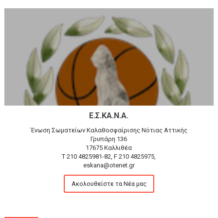
Ε.Σ.ΚΑ.Ν.Α.
Ένωση Σωματείων Καλαθοσφαίρισης Νότιας Αττικής
Γρυπάρη 136
17675 Καλλιθέα
T 210 4825981-82, F 210 4825975,
eskana@otenet.gr
Ακολουθείστε τα Νέα μας