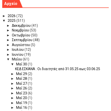
Αρχείο
►
2026
(72)
▼
2025
(511)
►
Δεκεμβρίου
(41)
►
Νοεμβρίου
(53)
►
Οκτωβρίου
(50)
►
Σεπτεμβρίου
(48)
►
Αυγούστου
(5)
►
Ιουλίου
(12)
►
Ιουνίου
(19)
▼
Μαΐου
(61)
▼
Μαΐ 30
(1)
ΚΕΔ ΕΣΚΑΝΑ : Οι διαιτητές από 31.05.25 εως 03.06.25
►
Μαΐ 29
(2)
►
Μαΐ 28
(1)
►
Μαΐ 27
(1)
►
Μαΐ 26
(2)
►
Μαΐ 23
(6)
►
Μαΐ 20
(1)
►
Μαΐ 19
(1)
►
Μαΐ 16
(1)