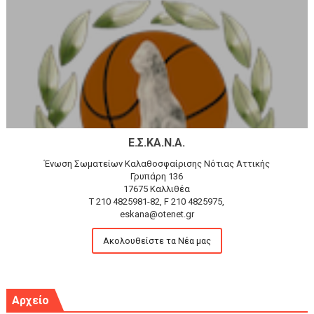
Ε.Σ.ΚΑ.Ν.Α.
Ένωση Σωματείων Καλαθοσφαίρισης Νότιας Αττικής
Γρυπάρη 136
17675 Καλλιθέα
T 210 4825981-82, F 210 4825975,
eskana@otenet.gr
Ακολουθείστε τα Νέα μας
Αρχείο