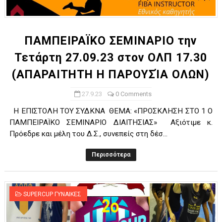
ΧΡΟΝΙΑ ΠΟΛΛΑ ΣΤΟ ΕΛΛΗΝΙΚΟ ΜΠΑΣΚΕΤ : 39Η ΕΠΕΤΕΙΟΣ ΑΠΟ 
Ο δρόμος για τον 29ο τελικό κυπέλλου ανδρών ΕΣΚΑΝΑ Μανδρα
ΠΑΜΠΕΙΡΑΪΚΟ ΣΕΜΙΝΑΡΙΟ την
Τετάρτη 27.09.23 στον ΟΛΠ 17.30
U21: Τεράστια πρόκριση για τον Πανελευσινιακό στον τελικό 
(ΑΠΑΡΑΙΤΗΤΗ Η ΠΑΡΟΥΣΊΑ ΟΛΩΝ)
Γ΄ανδρών play offs : "Σκληρό" καρύδι η Φιλία Περάματος έφερε
27.9.23
0 Comments
Play off B εφήβων Β φάση Στο f4 ΑΕ Ρέντη, Πέρα , Ερμής Αργυ
Η ΕΠΙΣΤΟΛΗ ΤΟΥ ΣΥΔΚΝΑ ΘΕΜΑ: «ΠΡΟΣΚΛΗΣΗ ΣΤΟ 1 Ο
ΠΑΜΠΕΙΡΑΪΚΟ ΣΕΜΙΝΑΡΙΟ ΔΙΑΙΤΗΣΙΑΣ» Αξιότιμε κ.
Πρόεδρε και μέλη του Δ.Σ., συνεπείς στη δέσ...
Περισσότερα
SUPERCUP ΓΥΝΑΙΚΕΣ