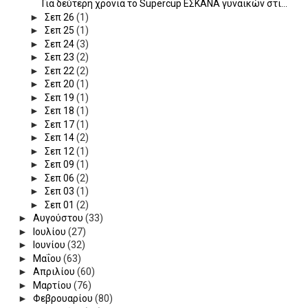
Για δεύτερη χρονιά το Supercup ΕΣΚΑΝΑ γυναικών στι...
►
Σεπ 26
(1)
►
Σεπ 25
(1)
►
Σεπ 24
(3)
►
Σεπ 23
(2)
►
Σεπ 22
(2)
►
Σεπ 20
(1)
►
Σεπ 19
(1)
►
Σεπ 18
(1)
►
Σεπ 17
(1)
►
Σεπ 14
(2)
►
Σεπ 12
(1)
►
Σεπ 09
(1)
►
Σεπ 06
(2)
►
Σεπ 03
(1)
►
Σεπ 01
(2)
►
Αυγούστου
(33)
►
Ιουλίου
(27)
►
Ιουνίου
(32)
►
Μαΐου
(63)
►
Απριλίου
(60)
►
Μαρτίου
(76)
►
Φεβρουαρίου
(80)