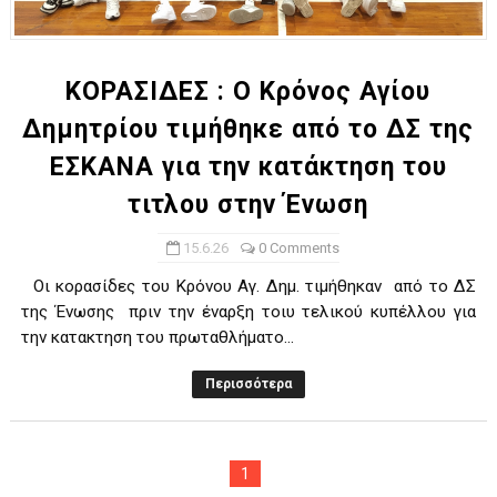
ΧΡΟΝΙΑ ΠΟΛΛΑ ΣΤΟ ΕΛΛΗΝΙΚΟ ΜΠΑΣΚΕΤ : 39Η ΕΠΕΤΕΙΟΣ ΑΠΟ 
Ο δρόμος για τον 29ο τελικό κυπέλλου ανδρών ΕΣΚΑΝΑ Μανδρα
ΚΟΡΑΣΙΔΕΣ : Ο Κρόνος Αγίου
Δημητρίου τιμήθηκε από το ΔΣ της
U21: Τεράστια πρόκριση για τον Πανελευσινιακό στον τελικό 
ΕΣΚΑΝΑ για την κατάκτηση του
Γ΄ανδρών play offs : "Σκληρό" καρύδι η Φιλία Περάματος έφερε
τιτλου στην Ένωση
Play off B εφήβων Β φάση Στο f4 ΑΕ Ρέντη, Πέρα , Ερμής Αργυ
15.6.26
0 Comments
Οι κορασίδες του Κρόνου Αγ. Δημ. τιμήθηκαν από το ΔΣ
της Ένωσης πριν την έναρξη τοιυ τελικού κυπέλλου για
την κατακτηση του πρωταθλήματο...
Περισσότερα
1