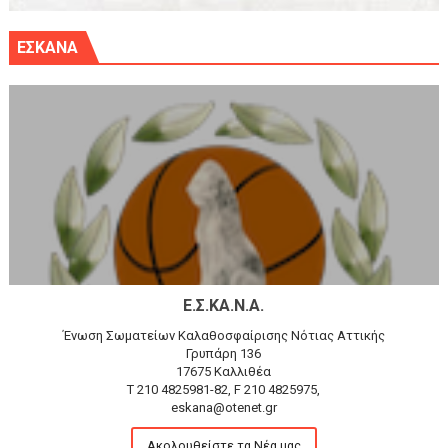
ΕΣΚΑΝΑ
Ε.Σ.ΚΑ.Ν.Α.
Ένωση Σωματείων Καλαθοσφαίρισης Νότιας Αττικής
Γρυπάρη 136
17675 Καλλιθέα
T 210 4825981-82, F 210 4825975,
eskana@otenet.gr
Ακολουθείστε τα Νέα μας