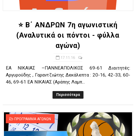
ΧΡΟΝΙΑ ΠΟΛΛΑ ΣΤΟ ΕΛΛΗΝΙΚΟ ΜΠΑΣΚΕΤ : 39Η ΕΠΕΤΕΙΟΣ ΑΠΟ 
Ο δρόμος για τον 29ο τελικό κυπέλλου ανδρών ΕΣΚΑΝΑ Μανδρα
⭐ Β΄ ΑΝΔΡΩΝ 7η αγωνιστική
(Αναλυτικά οι πόντοι - φύλλα
U21: Τεράστια πρόκριση για τον Πανελευσινιακό στον τελικό 
αγώνα)
Γ΄ανδρών play offs : "Σκληρό" καρύδι η Φιλία Περάματος έφερε
17.11.16
Play off B εφήβων Β φάση Στο f4 ΑΕ Ρέντη, Πέρα , Ερμής Αργυ
ΕΑ ΝΙΚΑΙΑΣ –ΠΑΝΝΕΑΠΟΛΙΚΟΣ 69-61 Διαιτητές:
Αργυρούδης , Γαραντζιώτης Δεκάλεπτα : 20-16, 42-33, 60-
46, 69-61 ΕΑ ΝΙΚΑΙΑΣ (Αράπης Λαμπ...
Περισσότερα
ΠΡΟΓΡΑΜΜΑ ΑΓΩΝΩΝ