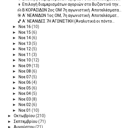
👦 Επιλογή διαμερισμάτων αγοριών στο Βυζαντινό την...
🙍 Β ΚΟΡΑΣΙΔΩΝ 2ος ΟΜ 7η αγωνιστική. Αποτελέσματα...
🎯 A΄ ΝΕΑΝΙΔΩΝ 1ος ΟΜ, 7η αγωνιστική. Αποτελέσματ...
🏀 Α΄ ΝΕΑΝΙΔΕΣ 7Η ΑΓΩΝΙΣΤΙΚΗ (Αναλυτικά οι πόντο...
►
Νοε 16
(10)
►
Νοε 15
(6)
►
Νοε 14
(6)
►
Νοε 13
(5)
►
Νοε 12
(5)
►
Νοε 11
(3)
►
Νοε 10
(12)
►
Νοε 09
(13)
►
Νοε 08
(6)
►
Νοε 07
(5)
►
Νοε 06
(4)
►
Νοε 05
(6)
►
Νοε 04
(5)
►
Νοε 03
(8)
►
Νοε 02
(6)
►
Νοε 01
(10)
►
Οκτωβρίου
(210)
►
Σεπτεμβρίου
(71)
►
Αυγούστου
(21)