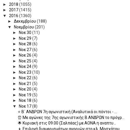
►
2018
(1055)
►
2017
(1415)
▼
2016
(1360)
►
Δεκεμβρίου
(188)
▼
Νοεμβρίου
(201)
►
Νοε 30
(11)
►
Νοε 29
(7)
►
Νοε 28
(6)
►
Νοε 27
(6)
►
Νοε 26
(4)
►
Νοε 25
(4)
►
Νοε 24
(9)
►
Νοε 23
(10)
►
Νοε 22
(6)
►
Νοε 21
(5)
►
Νοε 20
(4)
►
Νοε 19
(5)
►
Νοε 18
(6)
▼
Νοε 17
(8)
⭐ Β΄ ΑΝΔΡΩΝ 7η αγωνιστική (Αναλυτικά οι πόντοι - ...
⏰ Με αγώνες της 7ης αγωνιστικής Β ΑΝΔΡΩΝ το πρόγρ...
🌟 Κυριακή στις 09.00 (Σαλπέας) με ΑΟΝΑ η αναπτυ...
👦 Επιλογή διαμερισμάτων αγοριών στο κλ. Μοσχάτου...