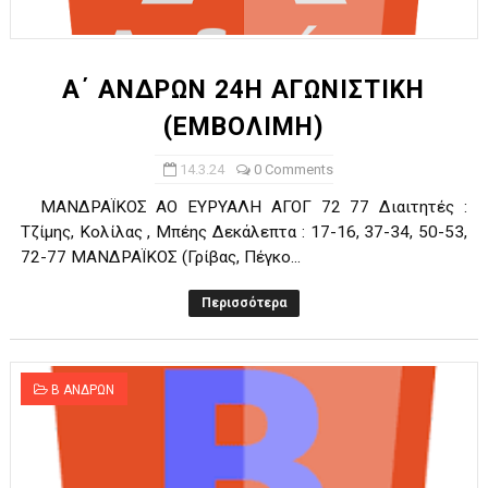
ΧΡΟΝΙΑ ΠΟΛΛΑ ΣΤΟ ΕΛΛΗΝΙΚΟ ΜΠΑΣΚΕΤ : 39Η ΕΠΕΤΕΙΟΣ ΑΠΟ 
Ο δρόμος για τον 29ο τελικό κυπέλλου ανδρών ΕΣΚΑΝΑ Μανδρα
Α΄ ΑΝΔΡΩΝ 24Η ΑΓΩΝΙΣΤΙΚΗ
(ΕΜΒΟΛΙΜΗ)
U21: Τεράστια πρόκριση για τον Πανελευσινιακό στον τελικό 
14.3.24
0 Comments
Γ΄ανδρών play offs : "Σκληρό" καρύδι η Φιλία Περάματος έφερε
ΜΑΝΔΡΑΪΚΟΣ ΑΟ ΕΥΡΥΑΛΗ ΑΓΟΓ 72 77 Διαιτητές :
Play off B εφήβων Β φάση Στο f4 ΑΕ Ρέντη, Πέρα , Ερμής Αργυ
Τζίμης, Κολίλας , Μπέης Δεκάλεπτα : 17-16, 37-34, 50-53,
72-77 ΜΑΝΔΡΑΪΚΟΣ (Γρίβας, Πέγκο...
Περισσότερα
Β ΑΝΔΡΩΝ