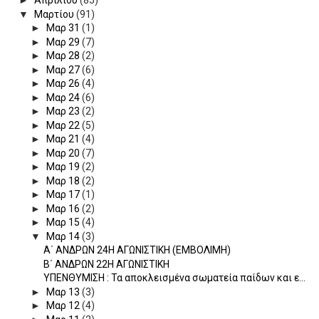
►
Απριλίου
(85)
▼
Μαρτίου
(91)
►
Μαρ 31
(1)
►
Μαρ 29
(7)
►
Μαρ 28
(2)
►
Μαρ 27
(6)
►
Μαρ 26
(4)
►
Μαρ 24
(6)
►
Μαρ 23
(2)
►
Μαρ 22
(5)
►
Μαρ 21
(4)
►
Μαρ 20
(7)
►
Μαρ 19
(2)
►
Μαρ 18
(2)
►
Μαρ 17
(1)
►
Μαρ 16
(2)
►
Μαρ 15
(4)
▼
Μαρ 14
(3)
Α΄ ΑΝΔΡΩΝ 24Η ΑΓΩΝΙΣΤΙΚΗ (ΕΜΒΟΛΙΜΗ)
Β΄ ΑΝΔΡΩΝ 22Η ΑΓΩΝΙΣΤΙΚΗ
ΥΠΕΝΘΥΜΙΣΗ : Τα αποκλεισμένα σωματεία παίδων και ε...
►
Μαρ 13
(3)
►
Μαρ 12
(4)