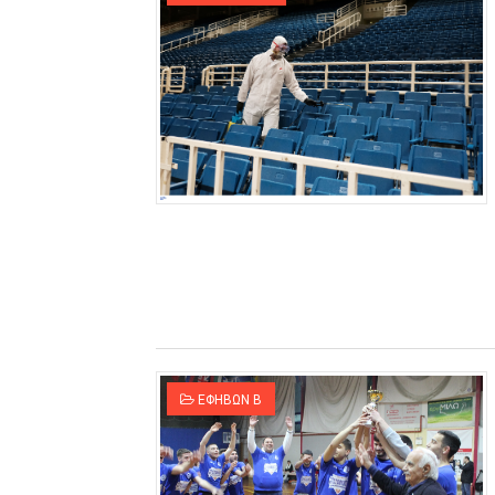
ΕΦΗΒΩΝ Β