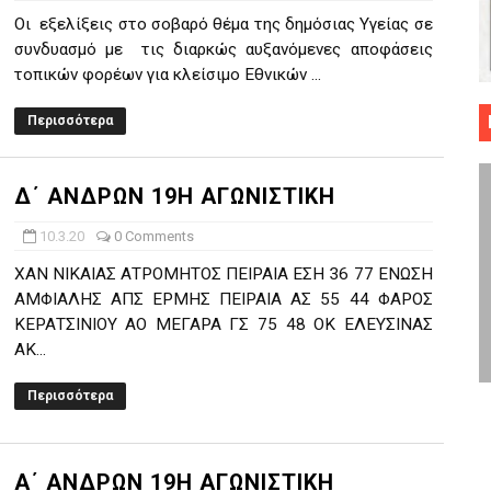
Οι εξελίξεις στο σοβαρό θέμα της δημόσιας Υγείας σε
 ΜΠΑΣΚΕΤ : 39Η ΕΠΕΤΕΙΟΣ ΑΠΟ ΤΟ ΕΠΟΣ ΤΟΥ 1987
συνδυασμό με τις διαρκώς αυξανόμενες αποφάσεις
τοπικών φορέων για κλείσιμο Εθνικών ...
ό κυπέλλου ανδρών ΕΣΚΑΝΑ Μανδραϊκός Προοδευτική στο νέο κλ. Α
Περισσότερα
τον Πανελευσινιακό στον τελικό αύριο με Αρετσού (το video του 
" καρύδι η Φιλία Περάματος έφερε την σειρά στα ίσια (1-1) νίκησε
Δ΄ ΑΝΔΡΩΝ 19Η ΑΓΩΝΙΣΤΙΚΗ
ο f4 ΑΕ Ρέντη, Πέρα , Ερμής Αργυρ. και Δραπετσώνα
10.3.20
0 Comments
ΧΑΝ ΝΙΚΑΙΑΣ ΑΤΡΟΜΗΤΟΣ ΠΕΙΡΑΙΑ ΕΣΗ 36 77 ΕΝΩΣΗ
ΑΜΦΙΑΛΗΣ ΑΠΣ ΕΡΜΗΣ ΠΕΙΡΑΙΑ ΑΣ 55 44 ΦΑΡΟΣ
ΚΕΡΑΤΣΙΝΙΟΥ ΑΟ ΜΕΓΑΡΑ ΓΣ 75 48 ΟΚ ΕΛΕΥΣΙΝΑΣ
ΑΚ...
Περισσότερα
Α΄ ΑΝΔΡΩΝ 19Η ΑΓΩΝΙΣΤΙΚΗ