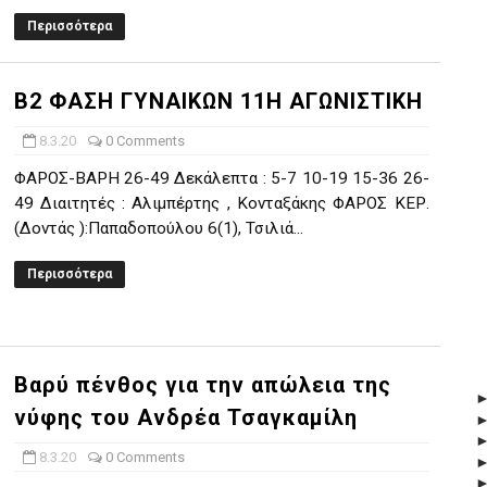
Περισσότερα
Β2 ΦΑΣΗ ΓΥΝΑΙΚΩΝ 11Η ΑΓΩΝΙΣΤΙΚΗ
8.3.20
0 Comments
ΦAPOΣ-BAPH 26-49 Δεκάλεπτα : 5-7 10-19 15-36 26-
49 Διαιτητές : Αλιμπέρτης , Κονταξάκης ΦAPOΣ ΚΕΡ.
(Δοντάς ):Παπαδοπούλου 6(1), Τσιλιά...
Περισσότερα
Βαρύ πένθος για την απώλεια της
νύφης του Ανδρέα Τσαγκαμίλη
8.3.20
0 Comments