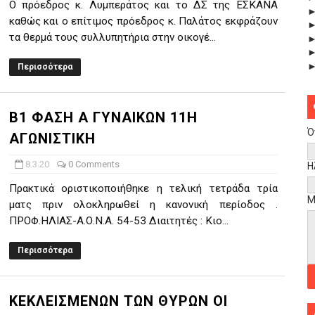
Ο πρόεδρος κ. Λυμπεράτος και το ΔΣ της ΕΣΚΑΝΑ
καθώς και ο επίτιμος πρόεδρος κ. Παλάτος εκφράζουν
τα θερμά τους συλλυπητήρια στην οικογέ...
Περισσότερα
Β1 ΦΑΣΗ Α ΓΥΝΑΙΚΩΝ 11Η
Ό
ΑΓΩΝΙΣΤΙΚΗ
8.3.20
0 Comments
Η
Πρακτικά οριστικοποιήθηκε η τελική τετράδα τρία
Μ
ματς πριν ολοκληρωθεί η κανονική περίοδος .
ΠΡΟΦ.ΗΛΙΑΣ-Α.Ο.Ν.Α. 54-53 Διαιτητές : Κιο...
Περισσότερα
ΚΕΚΛΕΙΣΜΕΝΩΝ ΤΩΝ ΘΥΡΩΝ ΟΙ