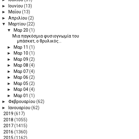
►
Ιουνίου
(13)
►
Μαΐου
(13)
►
Απριλίου
(2)
▼
Μαρτίου
(22)
▼
Μαρ 20
(1)
Μια παγκόσμια φυσιογνωμία του
μπάσκετ, ο θρυλικός...
►
Μαρ 11
(1)
►
Μαρ 10
(1)
►
Μαρ 09
(2)
►
Μαρ 08
(4)
►
Μαρ 07
(4)
►
Μαρ 06
(2)
►
Μαρ 05
(2)
►
Μαρ 04
(4)
►
Μαρ 01
(1)
►
Φεβρουαρίου
(62)
►
Ιανουαρίου
(62)
►
2019
(617)
►
2018
(1055)
►
2017
(1415)
►
2016
(1360)
►
2015
(1162)