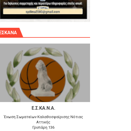
γίου Δημητρίου την Κυριακή 14.6.26
ΕΣΚΑΝΑ
αγώνα)
 τον Προφήτη Ηλία 78-74 στα Καμίνια
Ε.Σ.ΚΑ.Ν.Α.
Ένωση Σωματείων Καλαθοσφαίρισης Νότιας
Αττικής
Γρυπάρη 136