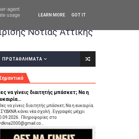
user-agent
rate usage
LEARN MORE
GOT IT
ρισης Νότιας Αττικής
ΠΡΩΤΑΘΛΗΜΑΤΑ
κές οδηγίες επί του ΚΑΝΟΝΙΣΜΟΥ ΕΓΓΡΑΦΩΝ-ΜΕΤΑΓΡΑΦΩΝ ΤΗΣ ΕΟΚ
Σημαντικό
ες να γίνεις διαιτητής μπάσκετ; Να η
υκαιρία...
ες να γίνεις διαιτητής μπάσκετ; Να η ευκαιρία.
 ΣΥΔΚΝΑ κάνει νέα σχολή . Εγγραφές μέχρι
0.09.2026 . Πληροφορίες στο
 Παίδων (VIDEO)
ydkna2000@gmail.co...
Ρέντη