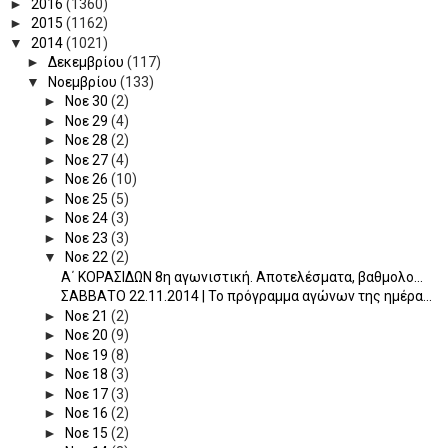
►
2016
(1360)
►
2015
(1162)
▼
2014
(1021)
►
Δεκεμβρίου
(117)
▼
Νοεμβρίου
(133)
►
Νοε 30
(2)
►
Νοε 29
(4)
►
Νοε 28
(2)
►
Νοε 27
(4)
►
Νοε 26
(10)
►
Νοε 25
(5)
►
Νοε 24
(3)
►
Νοε 23
(3)
▼
Νοε 22
(2)
Α΄ ΚΟΡΑΣΙΔΩΝ 8η αγωνιστική. Αποτελέσματα, βαθμολο...
ΣΑΒΒΑΤΟ 22.11.2014 | Το πρόγραμμα αγώνων της ημέρα...
►
Νοε 21
(2)
►
Νοε 20
(9)
►
Νοε 19
(8)
►
Νοε 18
(3)
►
Νοε 17
(3)
►
Νοε 16
(2)
►
Νοε 15
(2)