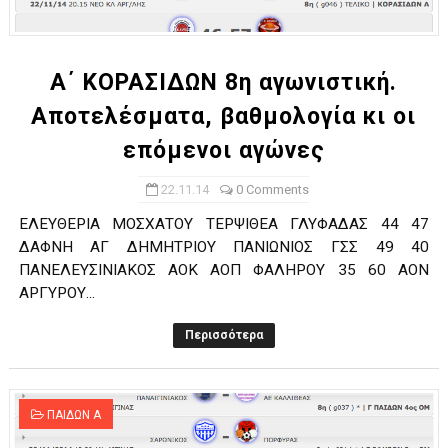
ΧΡΟΝΙΑ ΠΟΛΛΑ ΣΤΟ ΕΛΛΗΝΙΚΟ ΜΠΑΣΚΕΤ : 39Η ΕΠΕΤΕΙΟΣ ΑΠΟ 
Ο δρόμος για τον 29ο τελικό κυπέλλου ανδρών ΕΣΚΑΝΑ Μανδρα
Α΄ ΚΟΡΑΣΙΔΩΝ 8η αγωνιστική.
Αποτελέσματα, βαθμολογία κι οι
U21: Τεράστια πρόκριση για τον Πανελευσινιακό στον τελικό 
επόμενοι αγώνες
Γ΄ανδρών play offs : "Σκληρό" καρύδι η Φιλία Περάματος έφερε
22.11.14
0 Comments
Play off B εφήβων Β φάση Στο f4 ΑΕ Ρέντη, Πέρα , Ερμής Αργυ
ΕΛΕΥΘΕΡΙΑ ΜΟΣΧΑΤΟΥ ΤΕΡΨΙΘΕΑ ΓΛΥΦΑΔΑΣ 44 47
ΔΑΦΝΗ ΑΓ ΔΗΜΗΤΡΙΟΥ ΠΑΝΙΩΝΙΟΣ ΓΣΣ 49 40
ΠΑΝΕΛΕΥΣΙΝΙΑΚΟΣ ΑΟΚ ΑΟΠ ΦΑΛΗΡΟΥ 35 60 ΑΟΝ
ΑΡΓΥΡΟΥ...
Περισσότερα
ΠΑΙΔΩΝ Α