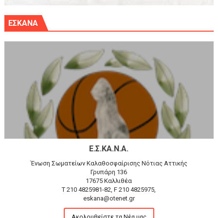
ΕΣΚΑΝΑ
Ε.Σ.ΚΑ.Ν.Α.
Ένωση Σωματείων Καλαθοσφαίρισης Νότιας Αττικής
Γρυπάρη 136
17675 Καλλιθέα
T 210 4825981-82, F 210 4825975,
eskana@otenet.gr
Ακολουθείστε τα Νέα μας