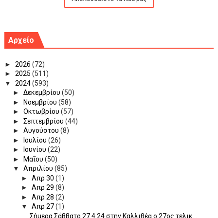
Αρχείο
►
2026
(72)
►
2025
(511)
▼
2024
(593)
►
Δεκεμβρίου
(50)
►
Νοεμβρίου
(58)
►
Οκτωβρίου
(57)
►
Σεπτεμβρίου
(44)
►
Αυγούστου
(8)
►
Ιουλίου
(26)
►
Ιουνίου
(22)
►
Μαΐου
(50)
▼
Απριλίου
(85)
►
Απρ 30
(1)
►
Απρ 29
(8)
►
Απρ 28
(2)
▼
Απρ 27
(1)
Σήμερα Σάββατο 27.4.24 στην Καλλιθέα ο 27ος τελικ...