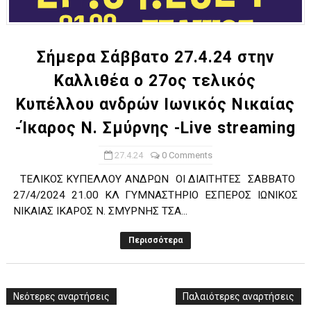
ΧΡΟΝΙΑ ΠΟΛΛΑ ΣΤΟ ΕΛΛΗΝΙΚΟ ΜΠΑΣΚΕΤ : 39Η ΕΠΕΤΕΙΟΣ ΑΠΟ 
Ο δρόμος για τον 29ο τελικό κυπέλλου ανδρών ΕΣΚΑΝΑ Μανδρα
Σήμερα Σάββατο 27.4.24 στην
Καλλιθέα ο 27ος τελικός
U21: Τεράστια πρόκριση για τον Πανελευσινιακό στον τελικό 
Κυπέλλου ανδρών Ιωνικός Νικαίας
Γ΄ανδρών play offs : "Σκληρό" καρύδι η Φιλία Περάματος έφερε
-Ίκαρος Ν. Σμύρνης -Live streaming
Play off B εφήβων Β φάση Στο f4 ΑΕ Ρέντη, Πέρα , Ερμής Αργυ
27.4.24
0 Comments
ΤΕΛΙΚΟΣ ΚΥΠΕΛΛΟΥ ΑΝΔΡΩΝ ΟΙ ΔΙΑΙΤΗΤΕΣ ΣΑΒΒΑΤΟ
27/4/2024 21.00 ΚΛ ΓΥΜΝΑΣΤΗΡΙΟ ΕΣΠΕΡΟΣ ΙΩΝΙΚΟΣ
ΝΙΚΑΙΑΣ ΙΚΑΡΟΣ Ν. ΣΜΥΡΝΗΣ ΤΣΑ...
Περισσότερα
Νεότερες αναρτήσεις
Παλαιότερες αναρτήσεις