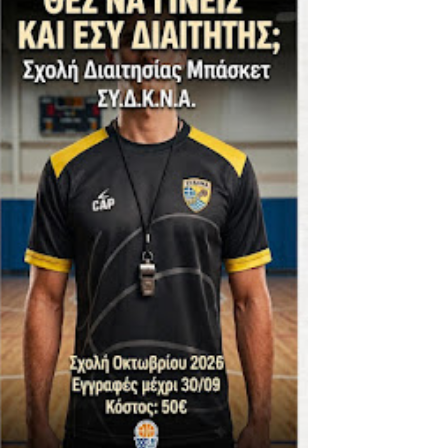
ΪΚΟΣ -ΕΘΝΙΚΟΣ ΛΑΓΥΝΩΝ
φήβων - Στον τελικό με Ερμή Αργ. νίκησε 72-54 το Πέρα
. -ΠΕΡΑ (21.30)
ς)
 τιτλου στην Ένωση
ο -20 77-69 την φοβερή Προοδευτική