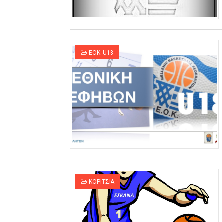
ΧΡΟΝΙΑ ΠΟΛΛΑ ΣΤΟ ΕΛΛΗΝΙΚΟ
Ο δρόμος για τον 29ο τελικ
EOK_U18
U21: Τεράστια πρόκριση για 
Γ΄ανδρών play offs : "Σκληρό
Play off B εφήβων Β φάση Στ
ΚΟΡΙΤΣΙΑ