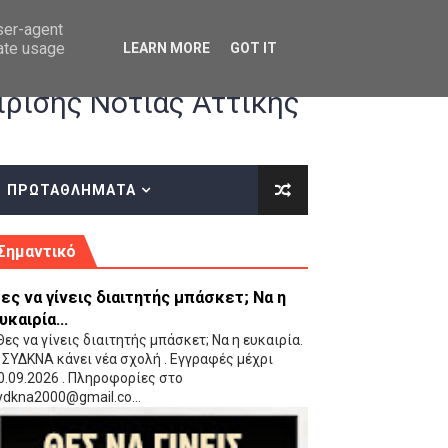
user-agent
rate usage
LEARN MORE
GOT IT
ρισης Νότιας Αττικής
ΠΡΩΤΑΘΛΗΜΑΤΑ
κές οδηγίες επί του ΚΑΝΟΝΙΣΜΟΥ ΕΓΓΡΑΦΩΝ-ΜΕΤΑΓΡΑΦΩΝ ΤΗΣ ΕΟΚ
Σημαντικό
ες να γίνεις διαιτητής μπάσκετ; Να η
υκαιρία...
ες να γίνεις διαιτητής μπάσκετ; Να η ευκαιρία.
 ΣΥΔΚΝΑ κάνει νέα σχολή . Εγγραφές μέχρι
0.09.2026 . Πληροφορίες στο
 Παίδων (VIDEO)
ydkna2000@gmail.co...
Ρέντη