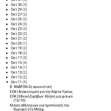
►
Οκτ 30
(3)
►
Οκτ 29
(3)
►
Οκτ 27
(2)
►
Οκτ 25
(2)
►
Οκτ 24
(3)
►
Οκτ 23
(2)
►
Οκτ 22
(3)
►
Οκτ 21
(2)
►
Οκτ 20
(1)
►
Οκτ 19
(2)
►
Οκτ 18
(2)
►
Οκτ 17
(3)
►
Οκτ 15
(4)
►
Οκτ 14
(1)
►
Οκτ 13
(2)
►
Οκτ 12
(2)
▼
Οκτ 11
(5)
Β΄ ΑΝΔΡΩΝ 2η αγωνιστική
ΕΟΚ | Ανακοίνωση για την Κάρτα Υγείας
ΕΟΚ | Εθνική Εφήβων: Κλήση για φιλικό
(15/10)
Κλήση αθλητριών για προπόνηση την
Κυριακή στο Μπεφ...