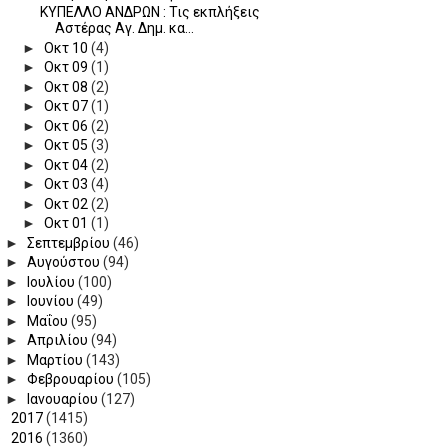
ΚΥΠΕΛΛΟ ΑΝΔΡΩΝ : Τις εκπλήξεις
Αστέρας Αγ. Δημ. κα...
►
Οκτ 10
(4)
►
Οκτ 09
(1)
►
Οκτ 08
(2)
►
Οκτ 07
(1)
►
Οκτ 06
(2)
►
Οκτ 05
(3)
►
Οκτ 04
(2)
►
Οκτ 03
(4)
►
Οκτ 02
(2)
►
Οκτ 01
(1)
►
Σεπτεμβρίου
(46)
►
Αυγούστου
(94)
►
Ιουλίου
(100)
►
Ιουνίου
(49)
►
Μαΐου
(95)
►
Απριλίου
(94)
►
Μαρτίου
(143)
►
Φεβρουαρίου
(105)
►
Ιανουαρίου
(127)
►
2017
(1415)
►
2016
(1360)