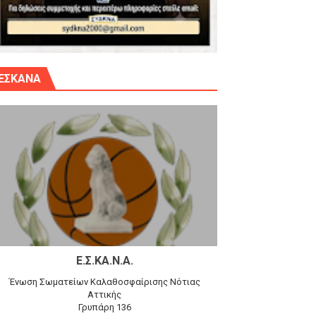
γίου Δημητρίου την Κυριακή 14.6.26
ΕΣΚΑΝΑ
αγώνα)
 τον Προφήτη Ηλία 78-74 στα Καμίνια
Ε.Σ.ΚΑ.Ν.Α.
Ένωση Σωματείων Καλαθοσφαίρισης Νότιας
Αττικής
Γρυπάρη 136