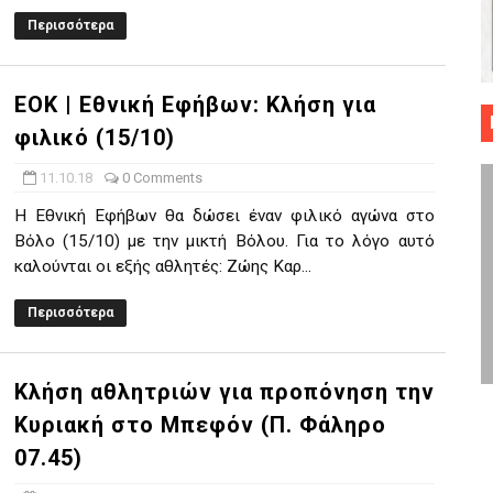
Περισσότερα
 ΜΠΑΣΚΕΤ : 39Η ΕΠΕΤΕΙΟΣ ΑΠΟ ΤΟ ΕΠΟΣ ΤΟΥ 1987
ό κυπέλλου ανδρών ΕΣΚΑΝΑ Μανδραϊκός Προοδευτική στο νέο κλ. Α
ΕΟΚ | Εθνική Εφήβων: Κλήση για
τον Πανελευσινιακό στον τελικό αύριο με Αρετσού (το video του 
φιλικό (15/10)
" καρύδι η Φιλία Περάματος έφερε την σειρά στα ίσια (1-1) νίκησε
11.10.18
0 Comments
Η Εθνική Εφήβων θα δώσει έναν φιλικό αγώνα στο
ο f4 ΑΕ Ρέντη, Πέρα , Ερμής Αργυρ. και Δραπετσώνα
Βόλο (15/10) με την μικτή Βόλου. Για το λόγο αυτό
καλούνται οι εξής αθλητές: Ζώης Καρ...
Περισσότερα
Κλήση αθλητριών για προπόνηση την
Κυριακή στο Μπεφόν (Π. Φάληρο
07.45)