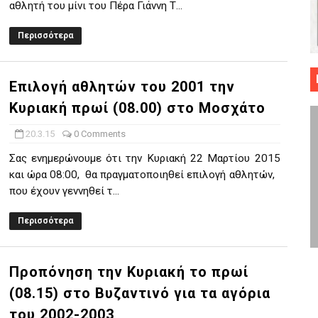
αθλητή του μίνι του Πέρα Γιάννη Τ...
 ΜΠΑΣΚΕΤ : 39Η ΕΠΕΤΕΙΟΣ ΑΠΟ ΤΟ ΕΠΟΣ ΤΟΥ 1987
Περισσότερα
ό κυπέλλου ανδρών ΕΣΚΑΝΑ Μανδραϊκός Προοδευτική στο νέο κλ. Α
τον Πανελευσινιακό στον τελικό αύριο με Αρετσού (το video του 
Επιλογή αθλητών του 2001 την
Κυριακή πρωί (08.00) στο Μοσχάτο
" καρύδι η Φιλία Περάματος έφερε την σειρά στα ίσια (1-1) νίκησε
20.3.15
0 Comments
ο f4 ΑΕ Ρέντη, Πέρα , Ερμής Αργυρ. και Δραπετσώνα
Σας ενημερώνουμε ότι την Κυριακή 22 Μαρτίου 2015
και ώρα 08:00, θα πραγματοποιηθεί επιλογή αθλητών,
που έχουν γεννηθεί τ...
Περισσότερα
Προπόνηση την Κυριακή το πρωί
(08.15) στο Βυζαντινό για τα αγόρια
του 2002-2003