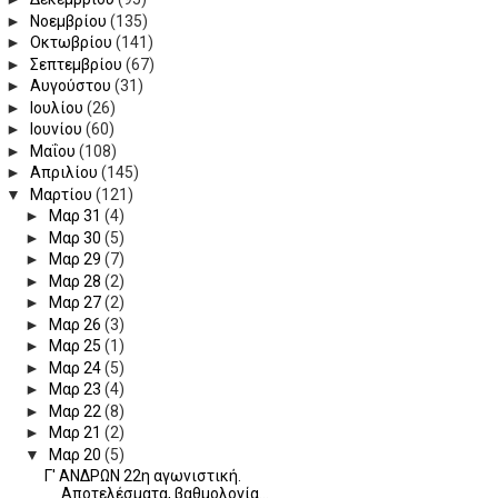
►
Νοεμβρίου
(135)
►
Οκτωβρίου
(141)
►
Σεπτεμβρίου
(67)
►
Αυγούστου
(31)
►
Ιουλίου
(26)
►
Ιουνίου
(60)
►
Μαΐου
(108)
►
Απριλίου
(145)
▼
Μαρτίου
(121)
►
Μαρ 31
(4)
►
Μαρ 30
(5)
►
Μαρ 29
(7)
►
Μαρ 28
(2)
►
Μαρ 27
(2)
►
Μαρ 26
(3)
►
Μαρ 25
(1)
►
Μαρ 24
(5)
►
Μαρ 23
(4)
►
Μαρ 22
(8)
►
Μαρ 21
(2)
▼
Μαρ 20
(5)
Γ' ΑΝΔΡΩΝ 22η αγωνιστική.
Αποτελέσματα, βαθμολογία...