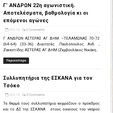
Γ' ΑΝΔΡΩΝ 22η αγωνιστική.
έρα 71-56 την Δραπετσώνα στον μικρό τελικό
Αποτελέσματα, βαθμολογία κι οι
νδραϊκός 83-72 τον Εθνικό Λαγυνών
επόμενοι αγώνες
ΔΟΥ ΣΤΗΝ NL 2 : ΑΥΡΙΟ ΚΥΡΙΑΚΗ 21.06.26 ΣΤΟ ΕΑΚ ΒΟΛΟΥ ΜΑΝΔΡΑ
20.3.15
0 Comments
Γ ΑΝΔΡΩΝ ΑΣΤΕΡΑΣ ΑΓ ΔΗΜ. –ΤΕΛΑΜΩΝΑΣ 70-72
 ο Ρέντης στον τελικό 104-77 την Δραπετσώνα επανήλθε στην Α΄ ε
(64-64) (33-36) Διαιτητές: Παυλόπουλος Ανδ. ,
Ζακεστίδης ΑΣΤΕΡΑΣ ΑΓ ΔΗΜ (Ζερβουλάκος Νικάκη...
ΚΟΙ ΣΗΜΕΡΑ ΑΕ ΡΕΝΤΗ ΔΡΑΠΕΤΣΩΝΑ ΔΑΣ (19.30) & ΕΡΜΗΣ ΑΡΓΥΡΟΥΠ
Περισσότερα
ο Προφήτης Ηλίας 77-73 μέσα στο Πέραμα την Φιλία
η των γραφείων της ΕΣΚΑΝΑ στον Δήμο Νίκαιας/Ρέντη
Συλλυπητήρια της ΕΣΚΑΝΑ για τον
Τσόκο
ελικό με Αρετσού ο Πανελευσινιακός 55-67 (video της αναμέτρηση
20.3.15
0 Comments
Δημητρίου τιμήθηκε από το ΔΣ της ΕΣΚΑΝΑ για την κατάκτηση του
Τα θερμά τους συλλυπητήρια εκφράζουν ο πρόεδρος
χος ο Μανδραϊκός σε ματς θρίλερ με απίστευτη ανατροπή από τ
και το ΔΣ της ΕΣΚΑΝΑ στους οικείους του νεαρού