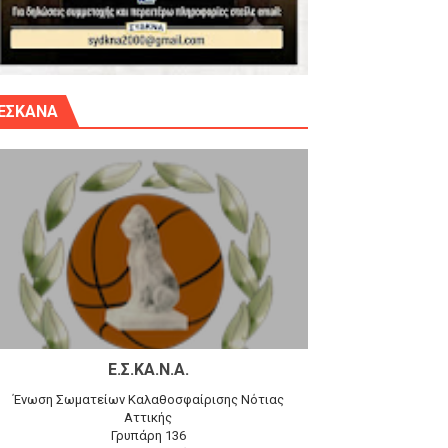
γίου Δημητρίου την Κυριακή 14.6.26
ΕΣΚΑΝΑ
αγώνα)
 τον Προφήτη Ηλία 78-74 στα Καμίνια
Ε.Σ.ΚΑ.Ν.Α.
Ένωση Σωματείων Καλαθοσφαίρισης Νότιας
Αττικής
Γρυπάρη 136