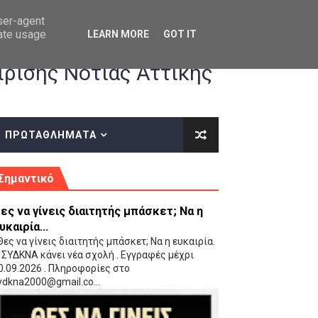
user-agent
rate usage
LEARN MORE
GOT IT
ρισης Νότιας Αττικής
ΠΡΩΤΑΘΛΗΜΑΤΑ
κές οδηγίες επί του ΚΑΝΟΝΙΣΜΟΥ ΕΓΓΡΑΦΩΝ-ΜΕΤΑΓΡΑΦΩΝ ΤΗΣ ΕΟΚ
Σημαντικό
ες να γίνεις διαιτητής μπάσκετ; Να η
υκαιρία...
ες να γίνεις διαιτητής μπάσκετ; Να η ευκαιρία.
 ΣΥΔΚΝΑ κάνει νέα σχολή . Εγγραφές μέχρι
0.09.2026 . Πληροφορίες στο
 Παίδων (VIDEO)
ydkna2000@gmail.co...
Ρέντη