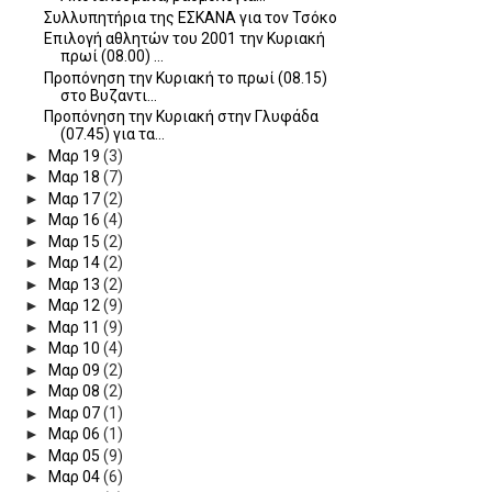
Συλλυπητήρια της ΕΣΚΑΝΑ για τον Τσόκο
Επιλογή αθλητών του 2001 την Κυριακή
πρωί (08.00) ...
Προπόνηση την Κυριακή το πρωί (08.15)
στο Βυζαντι...
Προπόνηση την Κυριακή στην Γλυφάδα
(07.45) για τα...
►
Μαρ 19
(3)
►
Μαρ 18
(7)
►
Μαρ 17
(2)
►
Μαρ 16
(4)
►
Μαρ 15
(2)
►
Μαρ 14
(2)
►
Μαρ 13
(2)
►
Μαρ 12
(9)
►
Μαρ 11
(9)
►
Μαρ 10
(4)
►
Μαρ 09
(2)
►
Μαρ 08
(2)
►
Μαρ 07
(1)
►
Μαρ 06
(1)
►
Μαρ 05
(9)
►
Μαρ 04
(6)