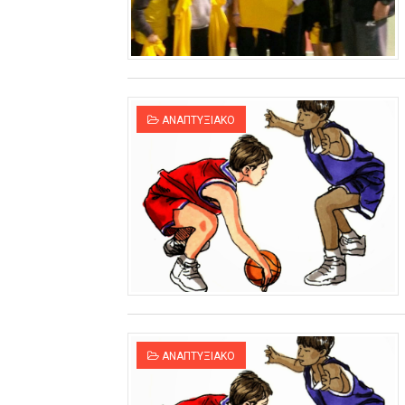
ΧΡΟΝΙΑ ΠΟΛΛΑ ΣΤΟ ΕΛΛΗΝΙΚΟ
Ο δρόμος για τον 29ο τελικ
U21: Τεράστια πρόκριση για 
ΑΝΑΠΤΥΞΙΑΚΟ
Γ΄ανδρών play offs : "Σκληρό
Play off B εφήβων Β φάση Στ
ΑΝΑΠΤΥΞΙΑΚΟ