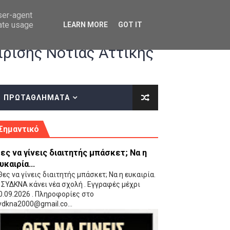
user-agent
rate usage
LEARN MORE
GOT IT
ρισης Νότιας Αττικής
ΠΡΩΤΑΘΛΗΜΑΤΑ
κές οδηγίες επί του ΚΑΝΟΝΙΣΜΟΥ ΕΓΓΡΑΦΩΝ-ΜΕΤΑΓΡΑΦΩΝ ΤΗΣ ΕΟΚ
Σημαντικό
ες να γίνεις διαιτητής μπάσκετ; Να η
υκαιρία...
ες να γίνεις διαιτητής μπάσκετ; Να η ευκαιρία.
 ΣΥΔΚΝΑ κάνει νέα σχολή . Εγγραφές μέχρι
0.09.2026 . Πληροφορίες στο
 Παίδων (VIDEO)
ydkna2000@gmail.co...
Ρέντη