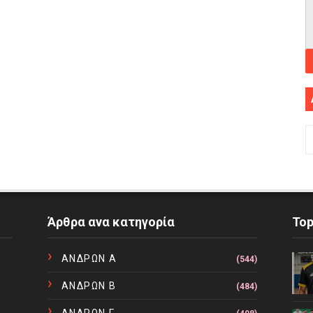
Άρθρα ανα κατηγορία
To
ΑΝΔΡΩΝ Α
(544)
ΑΝΔΡΩΝ Β
(484)