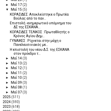
►
Μαΐ 17
(2)
▼
Μαΐ 15
(5)
ΚΟΡΑΣΙΔΕΣ: Αποκλείστηκε ο Πρωτέα
Βούλας από το παν...
Επιστολή -ενημερωτικό υπόμνημα του
ΔΣ της ΕΣΚΑΝΑ...
ΚΟΡΑΣΙΔΕΣ ΤΕΛΙΚΟΣ : Πρωταθλητής ο
Κρόνος Αγίου Δημ...
ΓΥΝΑΙΚΕΣ : Ρίχνεται στην μάχη ο
Πανελευσινιακός με...
Η επιστολή του νέου Δ.Σ. της ΕΣΚΑΝΑ
στον πρόεδρο τ...
►
Μαΐ 14
(3)
►
Μαΐ 13
(2)
►
Μαΐ 12
(1)
►
Μαΐ 11
(2)
►
Μαΐ 10
(2)
►
Μαΐ 09
(3)
►
Μαΐ 08
(1)
►
Μαΐ 07
(3)
►
2025
(511)
►
2024
(593)
►
2023
(618)