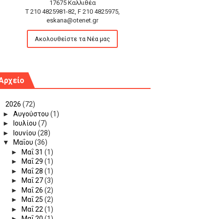
17675 Καλλιθέα
T 210 4825981-82, F 210 4825975,
eskana@otenet.gr
Ακολουθείστε τα Νέα μας
Αρχείο
▼
2026
(72)
►
Αυγούστου
(1)
►
Ιουλίου
(7)
►
Ιουνίου
(28)
▼
Μαΐου
(36)
►
Μαΐ 31
(1)
►
Μαΐ 29
(1)
►
Μαΐ 28
(1)
►
Μαΐ 27
(3)
►
Μαΐ 26
(2)
►
Μαΐ 25
(2)
►
Μαΐ 22
(1)
►
Μαΐ 20
(1)