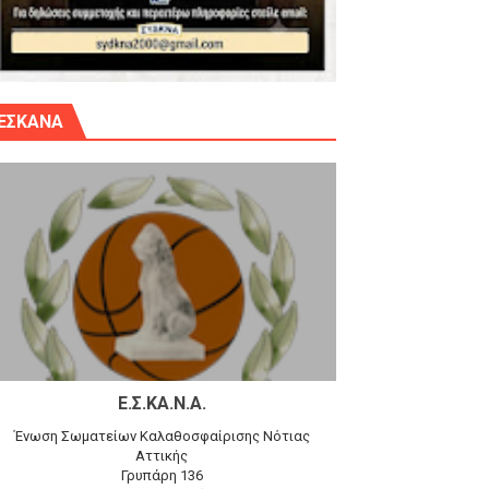
γίου Δημητρίου την Κυριακή 14.6.26
ΕΣΚΑΝΑ
αγώνα)
 τον Προφήτη Ηλία 78-74 στα Καμίνια
Ε.Σ.ΚΑ.Ν.Α.
Ένωση Σωματείων Καλαθοσφαίρισης Νότιας
Αττικής
Γρυπάρη 136