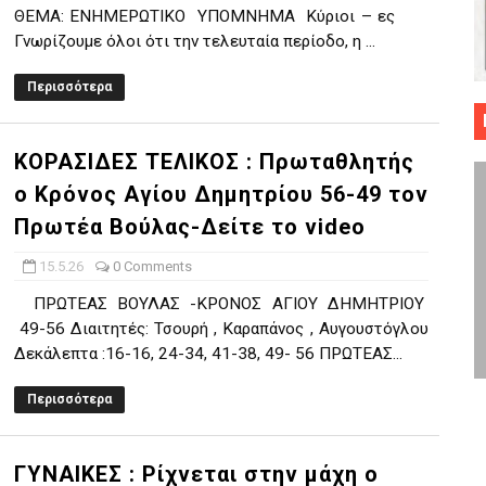
ΘΕΜΑ: ΕΝΗΜΕΡΩΤΙΚΟ ΥΠΟΜΝΗΜΑ Κύριοι – ες
 ΜΠΑΣΚΕΤ : 39Η ΕΠΕΤΕΙΟΣ ΑΠΟ ΤΟ ΕΠΟΣ ΤΟΥ 1987
Γνωρίζουμε όλοι ότι την τελευταία περίοδο, η ...
ό κυπέλλου ανδρών ΕΣΚΑΝΑ Μανδραϊκός Προοδευτική στο νέο κλ. Α
Περισσότερα
τον Πανελευσινιακό στον τελικό αύριο με Αρετσού (το video του 
ΚΟΡΑΣΙΔΕΣ ΤΕΛΙΚΟΣ : Πρωταθλητής
" καρύδι η Φιλία Περάματος έφερε την σειρά στα ίσια (1-1) νίκησε
ο Κρόνος Αγίου Δημητρίου 56-49 τον
Πρωτέα Βούλας-Δείτε το video
ο f4 ΑΕ Ρέντη, Πέρα , Ερμής Αργυρ. και Δραπετσώνα
15.5.26
0 Comments
ΠΡΩΤΕΑΣ ΒΟΥΛΑΣ -ΚΡΟΝΟΣ ΑΓΙΟΥ ΔΗΜΗΤΡΙΟΥ
49-56 Διαιτητές: Τσουρή , Καραπάνος , Αυγουστόγλου
Δεκάλεπτα :16-16, 24-34, 41-38, 49- 56 ΠΡΩΤΕΑΣ...
Περισσότερα
ΓΥΝΑΙΚΕΣ : Ρίχνεται στην μάχη ο