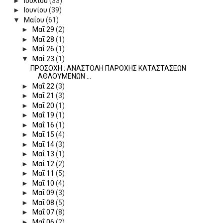
►
Ιουλίου
(33)
►
Ιουνίου
(39)
▼
Μαΐου
(61)
►
Μαΐ 29
(2)
►
Μαΐ 28
(1)
►
Μαΐ 26
(1)
▼
Μαΐ 23
(1)
ΠΡΟΣΟΧΗ : ΑΝΑΣΤΟΛΗ ΠΑΡΟΧΗΣ ΚΑΤΑΣΤΑΣΕΩΝ
ΑΘΛΟΥΜΕΝΩΝ ...
►
Μαΐ 22
(3)
►
Μαΐ 21
(3)
►
Μαΐ 20
(1)
►
Μαΐ 19
(1)
►
Μαΐ 16
(1)
►
Μαΐ 15
(4)
►
Μαΐ 14
(3)
►
Μαΐ 13
(1)
►
Μαΐ 12
(2)
►
Μαΐ 11
(5)
►
Μαΐ 10
(4)
►
Μαΐ 09
(3)
►
Μαΐ 08
(5)
►
Μαΐ 07
(8)
►
Μαΐ 06
(2)