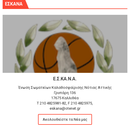
ΕΣΚΑΝΑ
Ε.Σ.ΚΑ.Ν.Α.
Ένωση Σωματείων Καλαθοσφαίρισης Νότιας Αττικής
Γρυπάρη 136
17675 Καλλιθέα
T 210 4825981-82, F 210 4825975,
eskana@otenet.gr
Ακολουθείστε τα Νέα μας