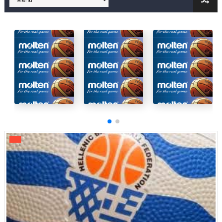
B ΕΦΗΒΩΝ F4 : Χάλκινο το Πέρα 71-56 την Δραπετσώνα στον μ
Στην National League 2 ο Μανδραϊκός 83-72 τον Εθνικό Λαγυν
Live streaming ΜΠΑΡΑΖ ΑΝΟΔΟΥ ΣΤΗΝ NL 2 : ΑΥΡΙΟ ΚΥΡΙΑΚΗ
Β΄ ΕΦΗΒΩΝ F4 : Εντυπωσιακός ο Ρέντης στον τελικό 104-77 τ
FINAL 4 B EΦΗΒΩΝ : ΗΜΙΤΕΛΙΚΟΙ ΣΗΜΕΡΑ ΑΕ ΡΕΝΤΗ ΔΡΑΠΕΤΣΩΝ
Γ ΑΝΔΡΩΝ play off: Ανέβηκε ο Προφήτης Ηλίας 77-73 μέσα στ
Ολοκληρώνεται η μετακόμιση των γραφείων της ΕΣΚΑΝΑ στο
ΤΕΛΙΚΟΣ U21 : Λύγισε στον τελικό με Αρετσού ο Πανελευσινια
ΚΟΡΑΣΙΔΕΣ : Ο Κρόνος Αγίου Δημητρίου τιμήθηκε από το ΔΣ τ
TEΛΙΚΟΣ ΚΥΠΕΛΛΟΥ: Κυπελλούχος ο Μανδραϊκός σε ματς θρίλ