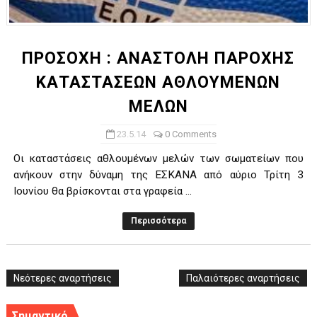
ΧΡΟΝΙΑ ΠΟΛΛΑ ΣΤΟ ΕΛΛΗΝΙΚΟ ΜΠΑΣΚΕΤ : 39Η ΕΠΕΤΕΙΟΣ ΑΠΟ 
Ο δρόμος για τον 29ο τελικό κυπέλλου ανδρών ΕΣΚΑΝΑ Μανδρα
ΠΡΟΣΟΧΗ : ΑΝΑΣΤΟΛΗ ΠΑΡΟΧΗΣ
ΚΑΤΑΣΤΑΣΕΩΝ ΑΘΛΟΥΜΕΝΩΝ
U21: Τεράστια πρόκριση για τον Πανελευσινιακό στον τελικό 
ΜΕΛΩΝ
Γ΄ανδρών play offs : "Σκληρό" καρύδι η Φιλία Περάματος έφερε
23.5.14
0 Comments
Play off B εφήβων Β φάση Στο f4 ΑΕ Ρέντη, Πέρα , Ερμής Αργυ
Οι καταστάσεις αθλουμένων μελών των σωματείων που
ανήκουν στην δύναμη της ΕΣΚΑΝΑ από αύριο Τρίτη 3
Ιουνίου θα βρίσκονται στα γραφεία ...
Περισσότερα
Νεότερες αναρτήσεις
Παλαιότερες αναρτήσεις
Σημαντικό