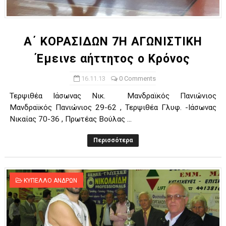
ΧΡΟΝΙΑ ΠΟΛΛΑ ΣΤΟ ΕΛΛΗΝΙΚΟ ΜΠΑΣΚΕΤ : 39Η ΕΠΕΤΕΙΟΣ ΑΠΟ 
Ο δρόμος για τον 29ο τελικό κυπέλλου ανδρών ΕΣΚΑΝΑ Μανδρα
Α΄ ΚΟΡΑΣΙΔΩΝ 7Η ΑΓΩΝΙΣΤΙΚΗ
Έμεινε αήττητος ο Κρόνος
U21: Τεράστια πρόκριση για τον Πανελευσινιακό στον τελικό 
16.11.13
0 Comments
Γ΄ανδρών play offs : "Σκληρό" καρύδι η Φιλία Περάματος έφερε
Τερψιθέα Ιάσωνας Νικ. Μανδραϊκός Πανιώνιος
Play off B εφήβων Β φάση Στο f4 ΑΕ Ρέντη, Πέρα , Ερμής Αργυ
Μανδραϊκός Πανιώνιος 29-62 , Τερψιθέα Γλυφ. -Ιάσωνας
Νικαίας 70-36 , Πρωτέας Βούλας ...
Περισσότερα
ΚΥΠΕΛΛΟ ΑΝΔΡΩΝ