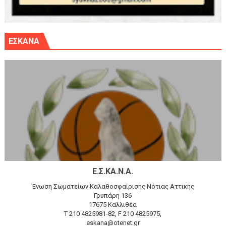
ΕΣΚΑΝΑ
Ε.Σ.ΚΑ.Ν.Α.
Ένωση Σωματείων Καλαθοσφαίρισης Νότιας Αττικής
Γρυπάρη 136
17675 Καλλιθέα
T 210 4825981-82, F 210 4825975,
eskana@otenet.gr