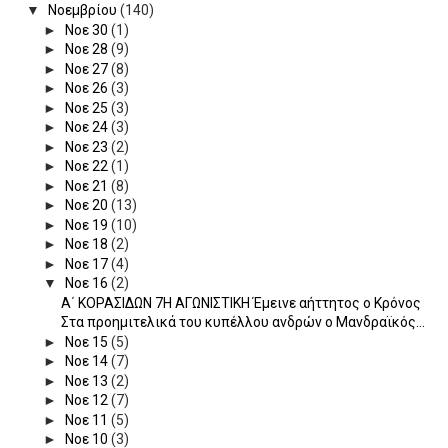
▼
Νοεμβρίου
(140)
►
Νοε 30
(1)
►
Νοε 28
(9)
►
Νοε 27
(8)
►
Νοε 26
(3)
►
Νοε 25
(3)
►
Νοε 24
(3)
►
Νοε 23
(2)
►
Νοε 22
(1)
►
Νοε 21
(8)
►
Νοε 20
(13)
►
Νοε 19
(10)
►
Νοε 18
(2)
►
Νοε 17
(4)
▼
Νοε 16
(2)
Α΄ ΚΟΡΑΣΙΔΩΝ 7Η ΑΓΩΝΙΣΤΙΚΗ Έμεινε αήττητος ο Κρόνος
Στα προημιτελικά του κυπέλλου ανδρών ο Μανδραϊκός...
►
Νοε 15
(5)
►
Νοε 14
(7)
►
Νοε 13
(2)
►
Νοε 12
(7)
►
Νοε 11
(5)
►
Νοε 10
(3)