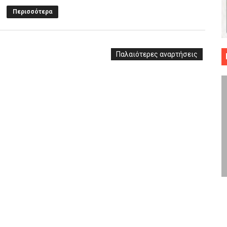
Περισσότερα
 ΜΠΑΣΚΕΤ : 39Η ΕΠΕΤΕΙΟΣ ΑΠΟ ΤΟ ΕΠΟΣ ΤΟΥ 1987
ό κυπέλλου ανδρών ΕΣΚΑΝΑ Μανδραϊκός Προοδευτική στο νέο κλ. Α
Παλαιότερες αναρτήσεις
τον Πανελευσινιακό στον τελικό αύριο με Αρετσού (το video του 
" καρύδι η Φιλία Περάματος έφερε την σειρά στα ίσια (1-1) νίκησε
ο f4 ΑΕ Ρέντη, Πέρα , Ερμής Αργυρ. και Δραπετσώνα