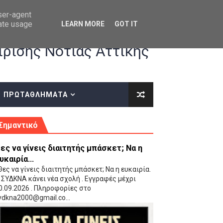
user-agent
rate usage
LEARN MORE
GOT IT
ρισης Νότιας Αττικής
ΠΡΩΤΑΘΛΗΜΑΤΑ
κές οδηγίες επί του ΚΑΝΟΝΙΣΜΟΥ ΕΓΓΡΑΦΩΝ-ΜΕΤΑΓΡΑΦΩΝ ΤΗΣ ΕΟΚ
Σημαντικό
ες να γίνεις διαιτητής μπάσκετ; Να η
υκαιρία...
ες να γίνεις διαιτητής μπάσκετ; Να η ευκαιρία.
 ΣΥΔΚΝΑ κάνει νέα σχολή . Εγγραφές μέχρι
0.09.2026 . Πληροφορίες στο
 Παίδων (VIDEO)
ydkna2000@gmail.co...
Ρέντη