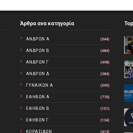
Άρθρα ανα κατηγορία
To
ΑΝΔΡΩΝ Α
(544)
ΑΝΔΡΩΝ Β
(484)
ΑΝΔΡΩΝ Γ
(498)
ΑΝΔΡΩΝ Δ
(384)
ΓΥΝΑΙΚΩΝ Α
(595)
ΕΦΗΒΩΝ Α
(770)
ΕΦΗΒΩΝ Β
(151)
ΕΦΗΒΩΝ Γ
(134)
ΚΟΡΑΣΙΔΩΝ
(413)