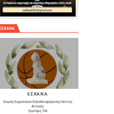
γίου Δημητρίου την Κυριακή 14.6.26
ΕΣΚΑΝΑ
αγώνα)
 τον Προφήτη Ηλία 78-74 στα Καμίνια
Ε.Σ.ΚΑ.Ν.Α.
Ένωση Σωματείων Καλαθοσφαίρισης Νότιας
Αττικής
Γρυπάρη 136