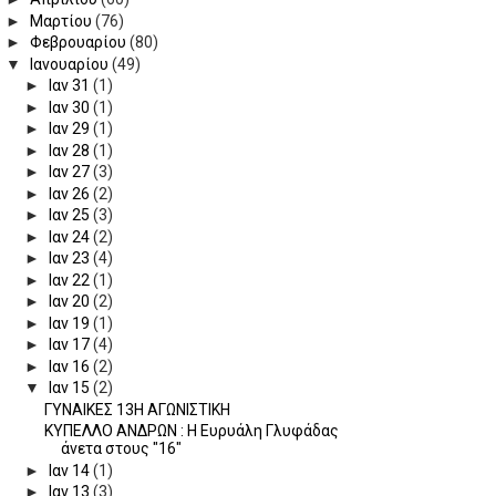
►
Μαρτίου
(76)
►
Φεβρουαρίου
(80)
▼
Ιανουαρίου
(49)
►
Ιαν 31
(1)
►
Ιαν 30
(1)
►
Ιαν 29
(1)
►
Ιαν 28
(1)
►
Ιαν 27
(3)
►
Ιαν 26
(2)
►
Ιαν 25
(3)
►
Ιαν 24
(2)
►
Ιαν 23
(4)
►
Ιαν 22
(1)
►
Ιαν 20
(2)
►
Ιαν 19
(1)
►
Ιαν 17
(4)
►
Ιαν 16
(2)
▼
Ιαν 15
(2)
ΓΥΝΑΙΚΕΣ 13Η ΑΓΩΝΙΣΤΙΚΗ
ΚΥΠΕΛΛΟ ΑΝΔΡΩΝ : Η Ευρυάλη Γλυφάδας
άνετα στους "16"
►
Ιαν 14
(1)
►
Ιαν 13
(3)