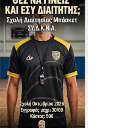
ΪΚΟΣ -ΕΘΝΙΚΟΣ ΛΑΓΥΝΩΝ
φήβων - Στον τελικό με Ερμή Αργ. νίκησε 72-54 το Πέρα
. -ΠΕΡΑ (21.30)
ς)
 τιτλου στην Ένωση
ο -20 77-69 την φοβερή Προοδευτική