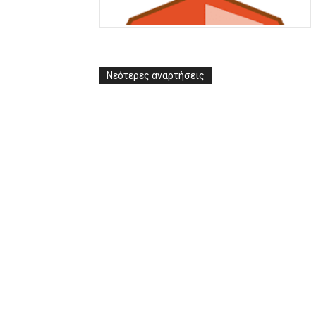
ΧΡΟΝΙΑ ΠΟΛΛΑ ΣΤΟ ΕΛΛΗΝΙΚΟ
Ο δρόμος για τον 29ο τελικ
Νεότερες αναρτήσεις
U21: Τεράστια πρόκριση για 
Γ΄ανδρών play offs : "Σκληρό
Play off B εφήβων Β φάση Στ