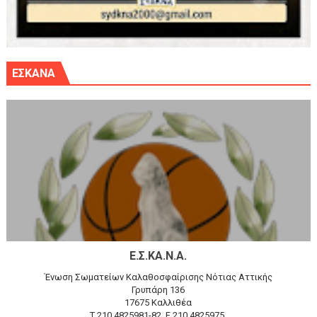
ΕΣΚΑΝΑ
Ε.Σ.ΚΑ.Ν.Α.
Ένωση Σωματείων Καλαθοσφαίρισης Νότιας Αττικής
Γρυπάρη 136
17675 Καλλιθέα
T 210 4825981-82, F 210 4825975,