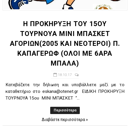
ΧΡΟΝΙΑ ΠΟΛΛΑ ΣΤΟ ΕΛΛΗΝΙΚΟ ΜΠΑΣΚΕΤ : 39Η ΕΠΕΤΕΙΟΣ ΑΠΟ 
Ο δρόμος για τον 29ο τελικό κυπέλλου ανδρών ΕΣΚΑΝΑ Μανδρα
Η ΠΡΟΚΗΡΥΞΗ ΤΟΥ 15ΟΥ
ΤΟΥΡΝΟΥΑ ΜΙΝΙ ΜΠΑΣΚΕΤ
U21: Τεράστια πρόκριση για τον Πανελευσινιακό στον τελικό 
ΑΓΟΡΙΩΝ(2005 ΚΑΙ ΝΕΟΤΕΡΟΙ) Π.
Γ΄ανδρών play offs : "Σκληρό" καρύδι η Φιλία Περάματος έφερε
ΚΑΠΑΓΕΡΩΦ (ΟΛΟΙ ΜΕ 6ΑΡΑ
Play off B εφήβων Β φάση Στο f4 ΑΕ Ρέντη, Πέρα , Ερμής Αργυ
ΜΠΑΛΑ)
18.10.17
Kατεβάζετε την δήλωση και υποβάλλετε μαζί με το
καταθετήριο στο eskana@otenet.gr ΕΙΔΙΚΗ ΠΡΟΚΗΡΥΞΗ
ΤΟΥΡΝΟΥΑ 15ου ΜΙΝΙ ΜΠΑΣΚΕΤ “...
Περισσότερα
Διαβάστε περισσότερα »