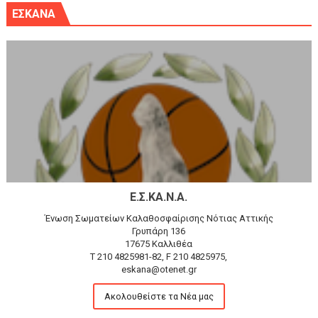
ΕΣΚΑΝΑ
Ε.Σ.ΚΑ.Ν.Α.
Ένωση Σωματείων Καλαθοσφαίρισης Νότιας Αττικής
Γρυπάρη 136
17675 Καλλιθέα
T 210 4825981-82, F 210 4825975,
eskana@otenet.gr
Ακολουθείστε τα Νέα μας