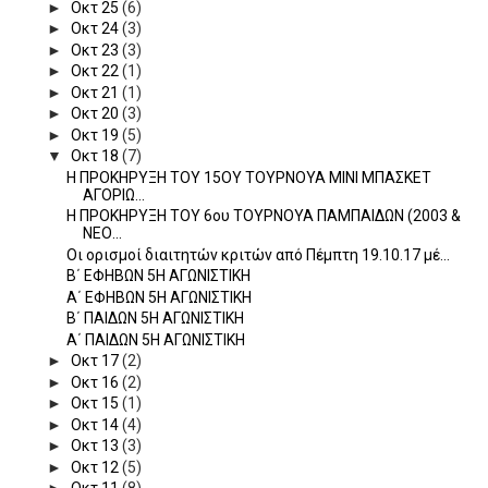
►
Οκτ 25
(6)
►
Οκτ 24
(3)
►
Οκτ 23
(3)
►
Οκτ 22
(1)
►
Οκτ 21
(1)
►
Οκτ 20
(3)
►
Οκτ 19
(5)
▼
Οκτ 18
(7)
Η ΠΡΟΚΗΡΥΞΗ ΤΟΥ 15ΟΥ ΤΟΥΡΝΟΥΑ ΜΙΝΙ ΜΠΑΣΚΕΤ
ΑΓΟΡΙΩ...
Η ΠΡΟΚΗΡΥΞΗ ΤΟΥ 6ου ΤΟΥΡΝΟΥΑ ΠΑΜΠΑΙΔΩΝ (2003 &
ΝΕΟ...
Οι ορισμοί διαιτητών κριτών από Πέμπτη 19.10.17 μέ...
Β΄ ΕΦΗΒΩΝ 5Η ΑΓΩΝΙΣΤΙΚΗ
Α΄ ΕΦΗΒΩΝ 5Η ΑΓΩΝΙΣΤΙΚΗ
Β΄ ΠΑΙΔΩΝ 5Η ΑΓΩΝΙΣΤΙΚΗ
Α΄ ΠΑΙΔΩΝ 5Η ΑΓΩΝΙΣΤΙΚΗ
►
Οκτ 17
(2)
►
Οκτ 16
(2)
►
Οκτ 15
(1)
►
Οκτ 14
(4)
►
Οκτ 13
(3)
►
Οκτ 12
(5)