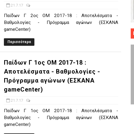
21.7.17
 ΜΠΑΣΚΕΤ : 39Η ΕΠΕΤΕΙΟΣ ΑΠΟ ΤΟ ΕΠΟΣ ΤΟΥ 1987
Παίδων Γ 2ος ΟΜ 2017-18 : Αποτελέσματα -
ό κυπέλλου ανδρών ΕΣΚΑΝΑ Μανδραϊκός Προοδευτική στο νέο κλ. Α
Βαθμολογίες - Πρόγραμμα αγώνων (ΕΣΚΑΝΑ
gameCenter)
τον Πανελευσινιακό στον τελικό αύριο με Αρετσού (το video του 
Περισσότερα
" καρύδι η Φιλία Περάματος έφερε την σειρά στα ίσια (1-1) νίκησε
Παίδων Γ 1ος ΟΜ 2017-18 :
ο f4 ΑΕ Ρέντη, Πέρα , Ερμής Αργυρ. και Δραπετσώνα
Αποτελέσματα - Βαθμολογίες -
Πρόγραμμα αγώνων (ΕΣΚΑΝΑ
gameCenter)
21.7.17
Παίδων Γ 1ος ΟΜ 2017-18 : Αποτελέσματα -
Βαθμολογίες - Πρόγραμμα αγώνων (ΕΣΚΑΝΑ
gameCenter)