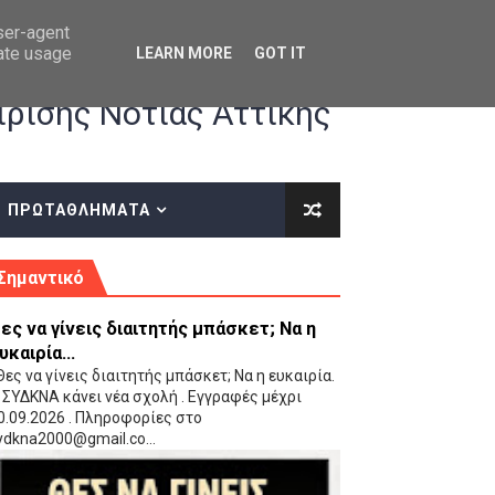
user-agent
rate usage
LEARN MORE
GOT IT
ρισης Νότιας Αττικής
ΠΡΩΤΑΘΛΗΜΑΤΑ
κές οδηγίες επί του ΚΑΝΟΝΙΣΜΟΥ ΕΓΓΡΑΦΩΝ-ΜΕΤΑΓΡΑΦΩΝ ΤΗΣ ΕΟΚ
Σημαντικό
ες να γίνεις διαιτητής μπάσκετ; Να η
υκαιρία...
ες να γίνεις διαιτητής μπάσκετ; Να η ευκαιρία.
 ΣΥΔΚΝΑ κάνει νέα σχολή . Εγγραφές μέχρι
0.09.2026 . Πληροφορίες στο
 Παίδων (VIDEO)
ydkna2000@gmail.co...
Ρέντη