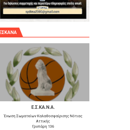
γίου Δημητρίου την Κυριακή 14.6.26
ΕΣΚΑΝΑ
αγώνα)
 τον Προφήτη Ηλία 78-74 στα Καμίνια
Ε.Σ.ΚΑ.Ν.Α.
Ένωση Σωματείων Καλαθοσφαίρισης Νότιας
Αττικής
Γρυπάρη 136