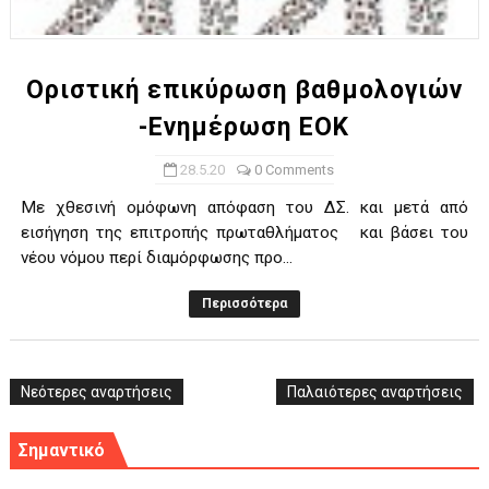
ΧΡΟΝΙΑ ΠΟΛΛΑ ΣΤΟ ΕΛΛΗΝΙΚΟ ΜΠΑΣΚΕΤ : 39Η ΕΠΕΤΕΙΟΣ ΑΠΟ 
Ο δρόμος για τον 29ο τελικό κυπέλλου ανδρών ΕΣΚΑΝΑ Μανδρα
Οριστική επικύρωση βαθμολογιών
-Ενημέρωση ΕΟΚ
U21: Τεράστια πρόκριση για τον Πανελευσινιακό στον τελικό 
28.5.20
0 Comments
Γ΄ανδρών play offs : "Σκληρό" καρύδι η Φιλία Περάματος έφερε
Με χθεσινή ομόφωνη απόφαση του ΔΣ. και μετά από
Play off B εφήβων Β φάση Στο f4 ΑΕ Ρέντη, Πέρα , Ερμής Αργυ
εισήγηση της επιτροπής πρωταθλήματος και βάσει του
νέου νόμου περί διαμόρφωσης προ...
Περισσότερα
Νεότερες αναρτήσεις
Παλαιότερες αναρτήσεις
Σημαντικό