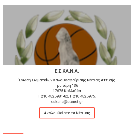
Ε.Σ.ΚΑ.Ν.Α.
Ένωση Σωματείων Καλαθοσφαίρισης Νότιας Αττικής
Γρυπάρη 136
17675 Καλλιθέα
T 210 4825981-82, F 210 4825975,
eskana@otenet.gr
Ακολουθείστε τα Νέα μας