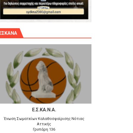
γίου Δημητρίου την Κυριακή 14.6.26
ΕΣΚΑΝΑ
αγώνα)
 τον Προφήτη Ηλία 78-74 στα Καμίνια
Ε.Σ.ΚΑ.Ν.Α.
Ένωση Σωματείων Καλαθοσφαίρισης Νότιας
Αττικής
Γρυπάρη 136