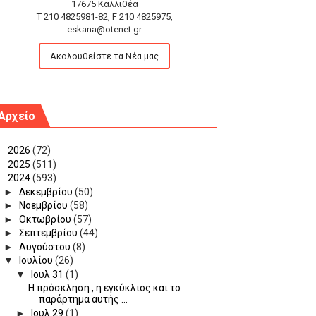
17675 Καλλιθέα
T 210 4825981-82, F 210 4825975,
eskana@otenet.gr
Ακολουθείστε τα Νέα μας
Αρχείο
►
2026
(72)
►
2025
(511)
▼
2024
(593)
►
Δεκεμβρίου
(50)
►
Νοεμβρίου
(58)
►
Οκτωβρίου
(57)
►
Σεπτεμβρίου
(44)
►
Αυγούστου
(8)
▼
Ιουλίου
(26)
▼
Ιουλ 31
(1)
Η πρόσκληση , η εγκύκλιος και το
παράρτημα αυτής ...
►
Ιουλ 29
(1)