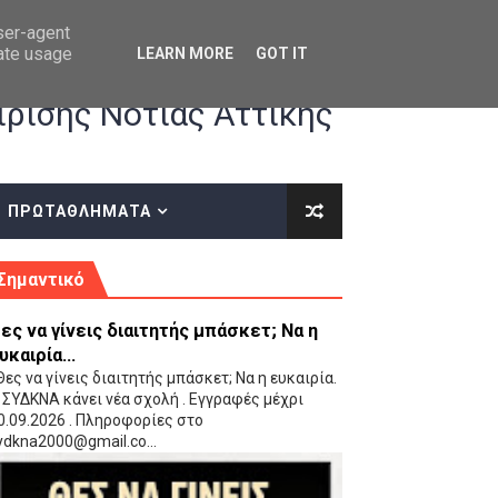
user-agent
rate usage
LEARN MORE
GOT IT
ρισης Νότιας Αττικής
ΠΡΩΤΑΘΛΗΜΑΤΑ
κές οδηγίες επί του ΚΑΝΟΝΙΣΜΟΥ ΕΓΓΡΑΦΩΝ-ΜΕΤΑΓΡΑΦΩΝ ΤΗΣ ΕΟΚ
Σημαντικό
ες να γίνεις διαιτητής μπάσκετ; Να η
υκαιρία...
ες να γίνεις διαιτητής μπάσκετ; Να η ευκαιρία.
 ΣΥΔΚΝΑ κάνει νέα σχολή . Εγγραφές μέχρι
0.09.2026 . Πληροφορίες στο
 Παίδων (VIDEO)
ydkna2000@gmail.co...
Ρέντη