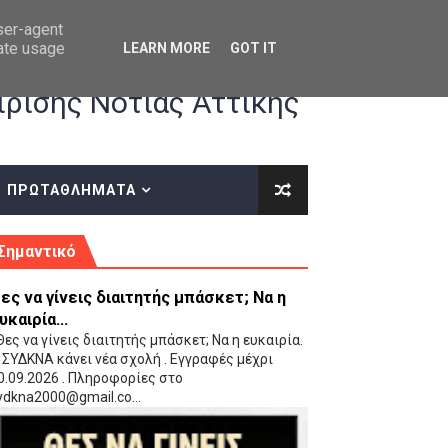
user-agent
rate usage
LEARN MORE
GOT IT
ρισης Νότιας Αττικής
ΠΡΩΤΑΘΛΗΜΑΤΑ
κές οδηγίες επί του ΚΑΝΟΝΙΣΜΟΥ ΕΓΓΡΑΦΩΝ-ΜΕΤΑΓΡΑΦΩΝ ΤΗΣ ΕΟΚ
Σημαντικό
ες να γίνεις διαιτητής μπάσκετ; Να η
υκαιρία...
ες να γίνεις διαιτητής μπάσκετ; Να η ευκαιρία.
 ΣΥΔΚΝΑ κάνει νέα σχολή . Εγγραφές μέχρι
0.09.2026 . Πληροφορίες στο
 Παίδων (VIDEO)
ydkna2000@gmail.co...
Ρέντη