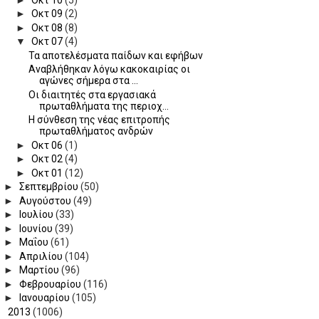
►
Οκτ 09
(2)
►
Οκτ 08
(8)
▼
Οκτ 07
(4)
Τα αποτελέσματα παίδων και εφήβων
Αναβλήθηκαν λόγω κακοκαιρίας οι
αγώνες σήμερα στα ...
Οι διαιτητές στα εργασιακά
πρωταθλήματα της περιοχ...
Η σύνθεση της νέας επιτροπής
πρωταθλήματος ανδρών
►
Οκτ 06
(1)
►
Οκτ 02
(4)
►
Οκτ 01
(12)
►
Σεπτεμβρίου
(50)
►
Αυγούστου
(49)
►
Ιουλίου
(33)
►
Ιουνίου
(39)
►
Μαΐου
(61)
►
Απριλίου
(104)
►
Μαρτίου
(96)
►
Φεβρουαρίου
(116)
►
Ιανουαρίου
(105)
►
2013
(1006)