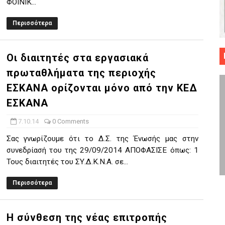
ΦΟΙΝΙΚ...
 ΜΠΑΣΚΕΤ : 39Η ΕΠΕΤΕΙΟΣ ΑΠΟ ΤΟ ΕΠΟΣ ΤΟΥ 1987
Περισσότερα
ό κυπέλλου ανδρών ΕΣΚΑΝΑ Μανδραϊκός Προοδευτική στο νέο κλ. Α
Οι διαιτητές στα εργασιακά
τον Πανελευσινιακό στον τελικό αύριο με Αρετσού (το video του 
πρωταθλήματα της περιοχής
" καρύδι η Φιλία Περάματος έφερε την σειρά στα ίσια (1-1) νίκησε
ΕΣΚΑΝΑ ορίζονται μόνο από την ΚΕΔ
ΕΣΚΑΝΑ
ο f4 ΑΕ Ρέντη, Πέρα , Ερμής Αργυρ. και Δραπετσώνα
7.10.14
0 Comments
Σας γνωρίζουμε ότι το Δ.Σ. της Ένωσής μας στην
συνεδρίασή του της 29/09/2014 ΑΠΟΦΑΣΙΣΕ όπως: 1
Τους διαιτητές του ΣΥ.Δ.Κ.Ν.Α. σε...
Περισσότερα
Η σύνθεση της νέας επιτροπής