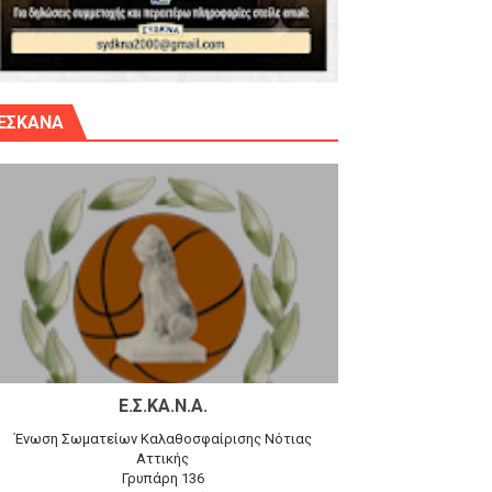
γίου Δημητρίου την Κυριακή 14.6.26
ΕΣΚΑΝΑ
αγώνα)
 τον Προφήτη Ηλία 78-74 στα Καμίνια
Ε.Σ.ΚΑ.Ν.Α.
Ένωση Σωματείων Καλαθοσφαίρισης Νότιας
Αττικής
Γρυπάρη 136