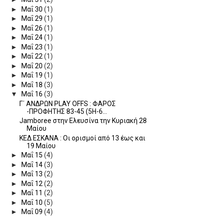
►
Μαΐ 30
(1)
►
Μαΐ 29
(1)
►
Μαΐ 26
(1)
►
Μαΐ 24
(1)
►
Μαΐ 23
(1)
►
Μαΐ 22
(1)
►
Μαΐ 20
(2)
►
Μαΐ 19
(1)
►
Μαΐ 18
(3)
▼
Μαΐ 16
(3)
Γ΄ ΑΝΔΡΩΝ PLAY OFFS : ΦΑΡΟΣ
-ΠΡΟΦΗΤΗΣ 83-45 (5Η-6...
Jamboree στην Ελευσίνα την Κυριακή 28
Μαίου
ΚΕΔ ΕΣΚΑΝΑ : Οι ορισμοί από 13 έως και
19 Μαίου
►
Μαΐ 15
(4)
►
Μαΐ 14
(3)
►
Μαΐ 13
(2)
►
Μαΐ 12
(2)
►
Μαΐ 11
(2)
►
Μαΐ 10
(5)
►
Μαΐ 09
(4)