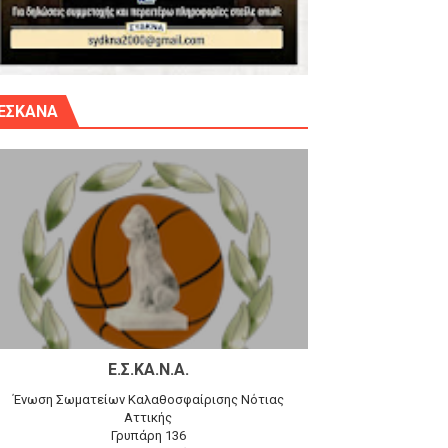
γίου Δημητρίου την Κυριακή 14.6.26
ΕΣΚΑΝΑ
αγώνα)
 τον Προφήτη Ηλία 78-74 στα Καμίνια
Ε.Σ.ΚΑ.Ν.Α.
Ένωση Σωματείων Καλαθοσφαίρισης Νότιας
Αττικής
Γρυπάρη 136