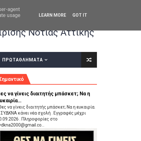
user-agent
rate usage
LEARN MORE
GOT IT
ρισης Νότιας Αττικής
ΠΡΩΤΑΘΛΗΜΑΤΑ
κές οδηγίες επί του ΚΑΝΟΝΙΣΜΟΥ ΕΓΓΡΑΦΩΝ-ΜΕΤΑΓΡΑΦΩΝ ΤΗΣ ΕΟΚ
Σημαντικό
ες να γίνεις διαιτητής μπάσκετ; Να η
υκαιρία...
ες να γίνεις διαιτητής μπάσκετ; Να η ευκαιρία.
 ΣΥΔΚΝΑ κάνει νέα σχολή . Εγγραφές μέχρι
0.09.2026 . Πληροφορίες στο
 Παίδων (VIDEO)
ydkna2000@gmail.co...
Ρέντη