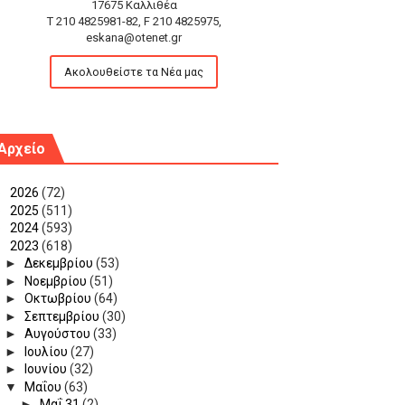
17675 Καλλιθέα
T 210 4825981-82, F 210 4825975,
eskana@otenet.gr
Ακολουθείστε τα Νέα μας
Αρχείο
►
2026
(72)
►
2025
(511)
►
2024
(593)
▼
2023
(618)
►
Δεκεμβρίου
(53)
►
Νοεμβρίου
(51)
►
Οκτωβρίου
(64)
►
Σεπτεμβρίου
(30)
►
Αυγούστου
(33)
►
Ιουλίου
(27)
►
Ιουνίου
(32)
▼
Μαΐου
(63)
►
Μαΐ 31
(2)