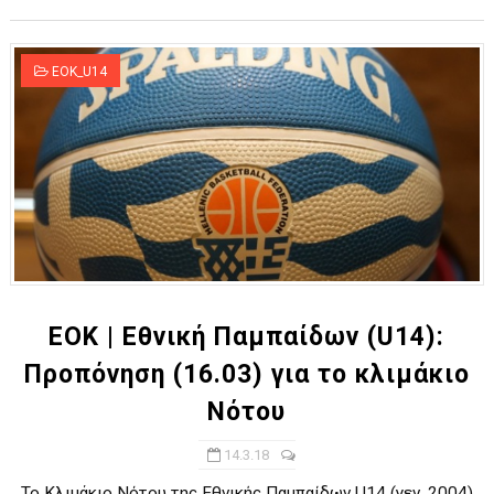
EOK_U14
ΕΟΚ | Εθνική Παμπαίδων (U14):
Προπόνηση (16.03) για το κλιμάκιο
Νότου
14.3.18
Το Κλιμάκιο Νότου της Εθνικής Παμπαίδων U14 (γεν. 2004)