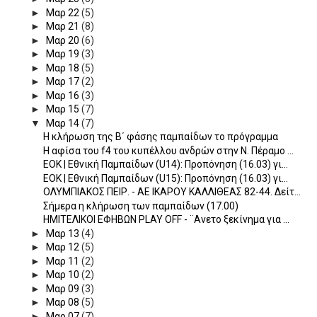
►
Μαρ 22
(5)
►
Μαρ 21
(8)
►
Μαρ 20
(6)
►
Μαρ 19
(3)
►
Μαρ 18
(5)
►
Μαρ 17
(2)
►
Μαρ 16
(3)
►
Μαρ 15
(7)
▼
Μαρ 14
(7)
Η κλήρωση της B΄ φάσης παμπαίδων το πρόγραμμα
H αφίσα του f4 του κυπέλλου ανδρών στην Ν. Πέραμο ...
ΕΟΚ | Εθνική Παμπαίδων (U14): Προπόνηση (16.03) γι...
ΕΟΚ | Εθνική Παμπαίδων (U15): Προπόνηση (16.03) γι...
OΛΥΜΠΙΑΚΟΣ ΠΕΙΡ. - ΑΕ ΙΚΑΡΟΥ ΚΑΛΛΙΘΕΑΣ 82-44. Δείτ...
Σήμερα η κλήρωση των παμπαίδων (17.00)
ΗΜΙΤΕΛΙΚΟΙ ΕΦΗΒΩΝ PLAY OFF - ¨Ανετο ξεκίνημα για ...
►
Μαρ 13
(4)
►
Μαρ 12
(5)
►
Μαρ 11
(2)
►
Μαρ 10
(2)
►
Μαρ 09
(3)
►
Μαρ 08
(5)
►
Μαρ 07
(7)