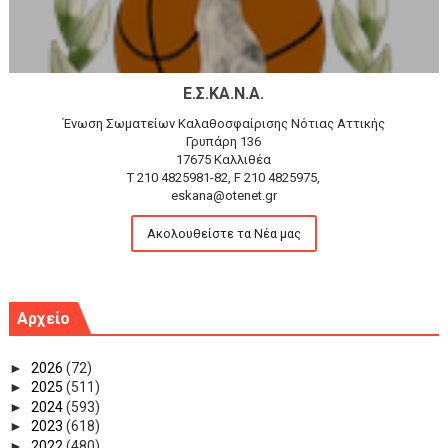
Ε.Σ.ΚΑ.Ν.Α.
Ένωση Σωματείων Καλαθοσφαίρισης Νότιας Αττικής
Γρυπάρη 136
17675 Καλλιθέα
T 210 4825981-82, F 210 4825975,
eskana@otenet.gr
Ακολουθείστε τα Νέα μας
Αρχείο
►
2026
(72)
►
2025
(511)
►
2024
(593)
►
2023
(618)
►
2022
(480)