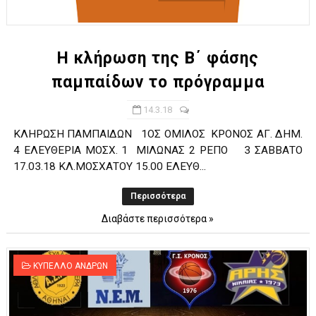
ΧΡΟΝΙΑ ΠΟΛΛΑ ΣΤΟ ΕΛΛΗΝΙΚΟ ΜΠΑΣΚΕΤ : 39Η ΕΠΕΤΕΙΟΣ ΑΠΟ 
Ο δρόμος για τον 29ο τελικό κυπέλλου ανδρών ΕΣΚΑΝΑ Μανδρα
Η κλήρωση της B΄ φάσης
παμπαίδων το πρόγραμμα
U21: Τεράστια πρόκριση για τον Πανελευσινιακό στον τελικό 
14.3.18
Γ΄ανδρών play offs : "Σκληρό" καρύδι η Φιλία Περάματος έφερε
ΚΛΗΡΩΣΗ ΠΑΜΠΑΙΔΩΝ 1ΟΣ ΟΜΙΛΟΣ ΚΡΟΝΟΣ ΑΓ. ΔΗΜ.
Play off B εφήβων Β φάση Στο f4 ΑΕ Ρέντη, Πέρα , Ερμής Αργυ
4 ΕΛΕΥΘΕΡΙΑ ΜΟΣΧ. 1 ΜΙΛΩΝΑΣ 2 ΡΕΠΟ 3 ΣΑΒΒΑΤΟ
17.03.18 ΚΛ.ΜΟΣΧΑΤΟΥ 15.00 ΕΛΕΥΘ...
Περισσότερα
Διαβάστε περισσότερα »
ΚΥΠΕΛΛΟ ΑΝΔΡΩΝ