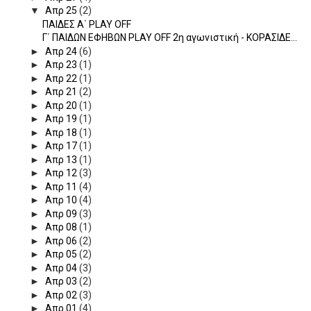
▼
Απρ 25
(2)
ΠΑΙΔΕΣ Α΄ PLAY OFF
Γ΄ ΠΑΙΔΩΝ ΕΦΗΒΩΝ PLAY OFF 2η αγωνιστική - KOΡΑΣΙΔΕ...
►
Απρ 24
(6)
►
Απρ 23
(1)
►
Απρ 22
(1)
►
Απρ 21
(2)
►
Απρ 20
(1)
►
Απρ 19
(1)
►
Απρ 18
(1)
►
Απρ 17
(1)
►
Απρ 13
(1)
►
Απρ 12
(3)
►
Απρ 11
(4)
►
Απρ 10
(4)
►
Απρ 09
(3)
►
Απρ 08
(1)
►
Απρ 06
(2)
►
Απρ 05
(2)
►
Απρ 04
(3)
►
Απρ 03
(2)
►
Απρ 02
(3)
►
Απρ 01
(4)