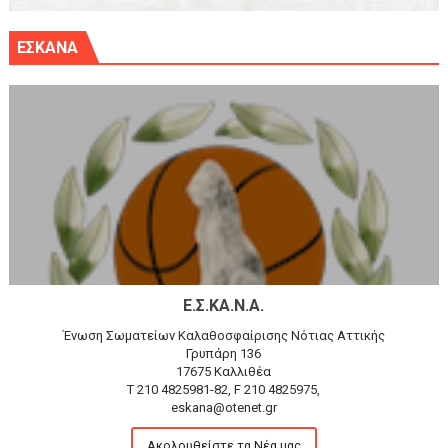
ΕΣΚΑΝΑ
Ε.Σ.ΚΑ.Ν.Α.
Ένωση Σωματείων Καλαθοσφαίρισης Νότιας Αττικής
Γρυπάρη 136
17675 Καλλιθέα
T 210 4825981-82, F 210 4825975,
eskana@otenet.gr
Ακολουθείστε τα Νέα μας