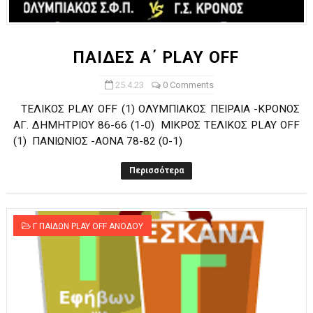
ΧΡΟΝΙΑ ΠΟΛΛΑ ΣΤΟ ΕΛΛΗΝΙΚΟ ΜΠΑΣΚΕΤ : 39Η ΕΠΕΤΕΙΟΣ ΑΠΟ 
Ο δρόμος για τον 29ο τελικό κυπέλλου ανδρών ΕΣΚΑΝΑ Μανδρα
ΠΑΙΔΕΣ Α΄ PLAY OFF
U21: Τεράστια πρόκριση για τον Πανελευσινιακό στον τελικό 
25.4.23
0 Comments
ΤΕΛΙΚΟΣ PLAY OFF (1) ΟΛΥΜΠΙΑΚΟΣ ΠΕΙΡΑΙΑ -ΚΡΟΝΟΣ
Γ΄ανδρών play offs : "Σκληρό" καρύδι η Φιλία Περάματος έφερε
ΑΓ. ΔΗΜΗΤΡΙΟΥ 86-66 (1-0) ΜΙΚΡΟΣ ΤΕΛΙΚΟΣ PLAY OFF
(1) ΠΑΝΙΩΝΙΟΣ -ΑΟΝΑ 78-82 (0-1)
Play off B εφήβων Β φάση Στο f4 ΑΕ Ρέντη, Πέρα , Ερμής Αργυ
Περισσότερα
Γ ΠΑΙΔΩΝ PLAY OFF ΑΝΟΔΟΥ