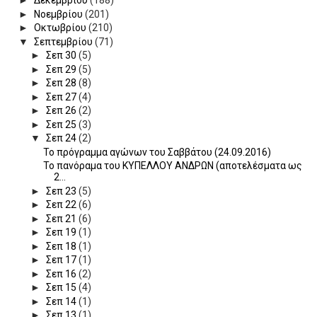
►
Δεκεμβρίου
(188)
►
Νοεμβρίου
(201)
►
Οκτωβρίου
(210)
▼
Σεπτεμβρίου
(71)
►
Σεπ 30
(5)
►
Σεπ 29
(5)
►
Σεπ 28
(8)
►
Σεπ 27
(4)
►
Σεπ 26
(2)
►
Σεπ 25
(3)
▼
Σεπ 24
(2)
Το πρόγραμμα αγώνων του Σαββάτου (24.09.2016)
Το πανόραμα του ΚΥΠΕΛΛΟΥ ΑΝΔΡΩΝ (αποτελέσματα ως
2...
►
Σεπ 23
(5)
►
Σεπ 22
(6)
►
Σεπ 21
(6)
►
Σεπ 19
(1)
►
Σεπ 18
(1)
►
Σεπ 17
(1)
►
Σεπ 16
(2)
►
Σεπ 15
(4)
►
Σεπ 14
(1)
►
Σεπ 13
(1)