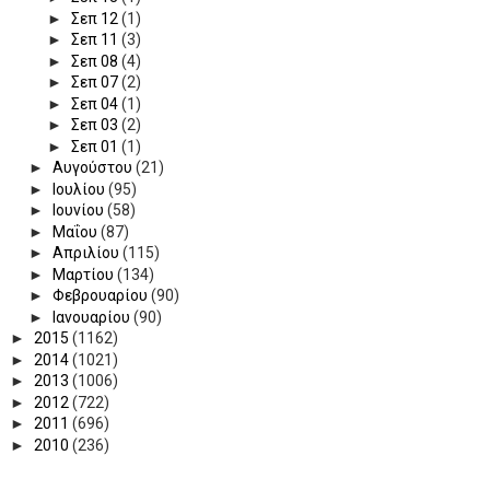
►
Σεπ 12
(1)
►
Σεπ 11
(3)
►
Σεπ 08
(4)
►
Σεπ 07
(2)
►
Σεπ 04
(1)
►
Σεπ 03
(2)
►
Σεπ 01
(1)
►
Αυγούστου
(21)
►
Ιουλίου
(95)
►
Ιουνίου
(58)
►
Μαΐου
(87)
►
Απριλίου
(115)
►
Μαρτίου
(134)
►
Φεβρουαρίου
(90)
►
Ιανουαρίου
(90)
►
2015
(1162)
►
2014
(1021)
►
2013
(1006)
►
2012
(722)
►
2011
(696)
►
2010
(236)