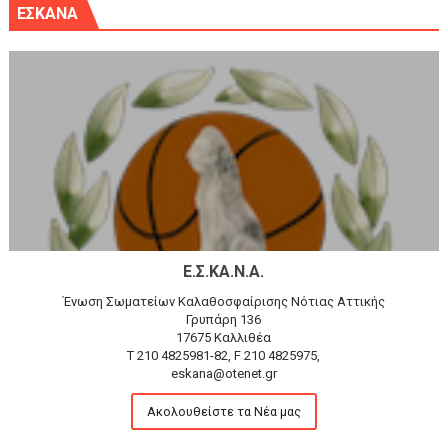
ΕΣΚΑΝΑ
Ε.Σ.ΚΑ.Ν.Α.
Ένωση Σωματείων Καλαθοσφαίρισης Νότιας Αττικής
Γρυπάρη 136
17675 Καλλιθέα
T 210 4825981-82, F 210 4825975,
eskana@otenet.gr
Ακολουθείστε τα Νέα μας