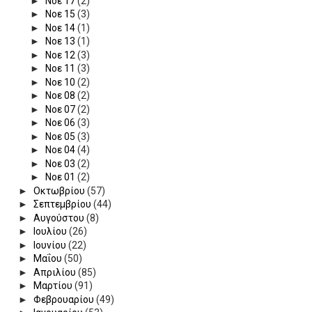
►
Νοε 17
(2)
►
Νοε 15
(3)
►
Νοε 14
(1)
►
Νοε 13
(1)
►
Νοε 12
(3)
►
Νοε 11
(3)
►
Νοε 10
(2)
►
Νοε 08
(2)
►
Νοε 07
(2)
►
Νοε 06
(3)
►
Νοε 05
(3)
►
Νοε 04
(4)
►
Νοε 03
(2)
►
Νοε 01
(2)
►
Οκτωβρίου
(57)
►
Σεπτεμβρίου
(44)
►
Αυγούστου
(8)
►
Ιουλίου
(26)
►
Ιουνίου
(22)
►
Μαΐου
(50)
►
Απριλίου
(85)
►
Μαρτίου
(91)
►
Φεβρουαρίου
(49)