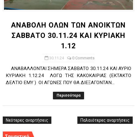
ΧΡΟΝΙΑ ΠΟΛΛΑ ΣΤΟ ΕΛΛΗΝΙΚΟ ΜΠΑΣΚΕΤ : 39Η ΕΠΕΤΕΙΟΣ ΑΠΟ 
Ο δρόμος για τον 29ο τελικό κυπέλλου ανδρών ΕΣΚΑΝΑ Μανδρα
ANABOΛΗ ΟΛΩΝ ΤΩΝ ΑΝΟΙΚΤΩΝ
ΣΑΒΒΑΤΟ 30.11.24 ΚΑΙ ΚΥΡΙΑΚΗ
U21: Τεράστια πρόκριση για τον Πανελευσινιακό στον τελικό 
1.12
Γ΄ανδρών play offs : "Σκληρό" καρύδι η Φιλία Περάματος έφερε
30.11.24
0 Comments
Play off B εφήβων Β φάση Στο f4 ΑΕ Ρέντη, Πέρα , Ερμής Αργυ
ΑΝΑΒΑΛΛΟΝΤΑΙ ΣΗΜΕΡΑ ΣΑΒΒΑΤΟ 30.11.24 ΚΑΙ ΑΥΡΙΟ
ΚΥΡΙΑΚΗ 1.12.24 ΛΟΓΩ ΤΗΣ ΚΑΚΟΚΑΙΡΙΑΣ (ΕΚΤΑΚΤΟ
ΔΕΛΤΙΟ ΕΜΥ ) ΟΙ ΑΓΩΝΕΣ ΠΟΥ ΘΑ ΔΙΕΞΑΓΟΝΤΑΝ...
Περισσότερα
Νεότερες αναρτήσεις
Παλαιότερες αναρτήσεις
Σημαντικό