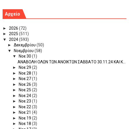
Αρχείο
►
2026
(72)
►
2025
(511)
▼
2024
(593)
►
Δεκεμβρίου
(50)
▼
Νοεμβρίου
(58)
▼
Νοε 30
(1)
ANABOΛΗ ΟΛΩΝ ΤΩΝ ΑΝΟΙΚΤΩΝ ΣΑΒΒΑΤΟ 30.11.24 ΚΑΙ Κ...
►
Νοε 29
(2)
►
Νοε 28
(1)
►
Νοε 27
(1)
►
Νοε 26
(3)
►
Νοε 25
(2)
►
Νοε 24
(2)
►
Νοε 23
(1)
►
Νοε 22
(3)
►
Νοε 21
(4)
►
Νοε 19
(2)
►
Νοε 18
(3)