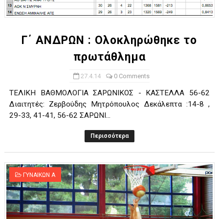
ΧΡΟΝΙΑ ΠΟΛΛΑ ΣΤΟ ΕΛΛΗΝΙΚΟ ΜΠΑΣΚΕΤ : 39Η ΕΠΕΤΕΙΟΣ ΑΠΟ 
Ο δρόμος για τον 29ο τελικό κυπέλλου ανδρών ΕΣΚΑΝΑ Μανδρα
Γ΄ ΑΝΔΡΩΝ : Ολοκληρώθηκε το
πρωτάθλημα
U21: Τεράστια πρόκριση για τον Πανελευσινιακό στον τελικό 
27.4.14
0 Comments
Γ΄ανδρών play offs : "Σκληρό" καρύδι η Φιλία Περάματος έφερε
ΤΕΛΙΚΗ ΒΑΘΜΟΛΟΓΙΑ ΣΑΡΩΝΙΚΟΣ - ΚΑΣΤΕΛΛΑ 56-62
Play off B εφήβων Β φάση Στο f4 ΑΕ Ρέντη, Πέρα , Ερμής Αργυ
Διαιτητές: Ζερβούδης Μητρόπουλος Δεκάλεπτα :14-8 ,
29-33, 41-41, 56-62 ΣΑΡΩΝΙ...
Περισσότερα
ΓΥΝΑΙΚΩΝ Α