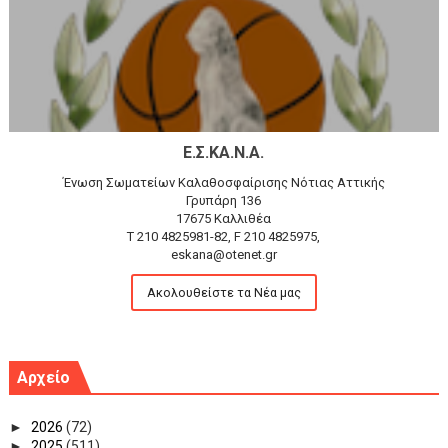
Ε.Σ.ΚΑ.Ν.Α.
Ένωση Σωματείων Καλαθοσφαίρισης Νότιας Αττικής
Γρυπάρη 136
17675 Καλλιθέα
T 210 4825981-82, F 210 4825975,
eskana@otenet.gr
Ακολουθείστε τα Νέα μας
Αρχείο
►
2026
(72)
►
2025
(511)