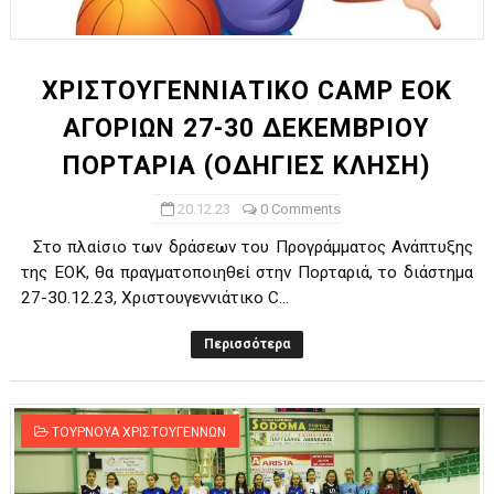
ΧΡΟΝΙΑ ΠΟΛΛΑ ΣΤΟ ΕΛΛΗΝΙΚΟ ΜΠΑΣΚΕΤ : 39Η ΕΠΕΤΕΙΟΣ ΑΠΟ 
Ο δρόμος για τον 29ο τελικό κυπέλλου ανδρών ΕΣΚΑΝΑ Μανδρα
ΧΡΙΣΤΟΥΓΕΝΝΙΑΤΙΚΟ CAMP ΕΟΚ
ΑΓΟΡΙΩΝ 27-30 ΔΕΚΕΜΒΡΙΟΥ
U21: Τεράστια πρόκριση για τον Πανελευσινιακό στον τελικό 
ΠΟΡΤΑΡΙΑ (ΟΔΗΓΙΕΣ ΚΛΗΣΗ)
Γ΄ανδρών play offs : "Σκληρό" καρύδι η Φιλία Περάματος έφερε
20.12.23
0 Comments
Play off B εφήβων Β φάση Στο f4 ΑΕ Ρέντη, Πέρα , Ερμής Αργυ
Στο πλαίσιο των δράσεων του Προγράμματος Ανάπτυξης
της ΕΟΚ, θα πραγματοποιηθεί στην Πορταριά, το διάστημα
27-30.12.23, Χριστουγεννιάτικο C...
Περισσότερα
ΤΟΥΡΝΟΥΑ ΧΡΙΣΤΟΥΓΕΝΝΩΝ