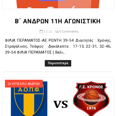
ΧΡΟΝΙΑ ΠΟΛΛΑ ΣΤΟ ΕΛΛΗΝΙΚΟ ΜΠΑΣΚΕΤ : 39Η ΕΠΕΤΕΙΟΣ ΑΠΟ 
Ο δρόμος για τον 29ο τελικό κυπέλλου ανδρών ΕΣΚΑΝΑ Μανδρα
Β΄ ΑΝΔΡΩΝ 11Η ΑΓΩΝΙΣΤΙΚΗ
U21: Τεράστια πρόκριση για τον Πανελευσινιακό στον τελικό 
3.2.22
0 Comments
ΦΙΛΙΑ ΠΕΡΑΜΑΤΟΣ-ΑΕ ΡΕΝΤΗ 39-54 Διαιτητές : Χρόνης,
Γ΄ανδρών play offs : "Σκληρό" καρύδι η Φιλία Περάματος έφερε
Στραγαλινός, Τσάφος Δεκάλεπτα : 17-13, 22-31, 32-46,
39-54 ΦΙΛΙΑ ΠΕΡΑΜΑΤΟΣ ( Βελι...
Play off B εφήβων Β φάση Στο f4 ΑΕ Ρέντη, Πέρα , Ερμής Αργυ
Περισσότερα
ΚΥΠΕΛΛΟ ΑΝΔΡΩΝ