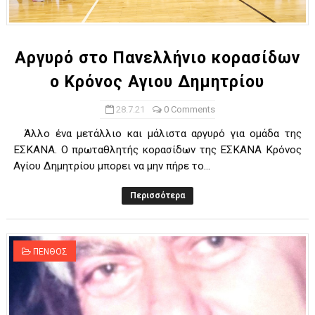
ΧΡΟΝΙΑ ΠΟΛΛΑ ΣΤΟ ΕΛΛΗΝΙΚΟ ΜΠΑΣΚΕΤ : 39Η ΕΠΕΤΕΙΟΣ ΑΠΟ 
Ο δρόμος για τον 29ο τελικό κυπέλλου ανδρών ΕΣΚΑΝΑ Μανδρα
Αργυρό στο Πανελλήνιο κορασίδων
ο Κρόνος Αγιου Δημητρίου
U21: Τεράστια πρόκριση για τον Πανελευσινιακό στον τελικό 
28.7.21
0 Comments
Γ΄ανδρών play offs : "Σκληρό" καρύδι η Φιλία Περάματος έφερε
Άλλο ένα μετάλλιο και μάλιστα αργυρό για ομάδα της
Play off B εφήβων Β φάση Στο f4 ΑΕ Ρέντη, Πέρα , Ερμής Αργυ
ΕΣΚΑΝΑ. Ο πρωταθλητής κορασίδων της ΕΣΚΑΝΑ Κρόνος
Αγίου Δημητρίου μπορει να μην πήρε το...
Περισσότερα
ΠΕΝΘΟΣ