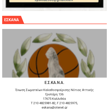
ΕΣΚΑΝΑ
Ε.Σ.ΚΑ.Ν.Α.
Ένωση Σωματείων Καλαθοσφαίρισης Νότιας Αττικής
Γρυπάρη 136
17675 Καλλιθέα
T 210 4825981-82, F 210 4825975,
eskana@otenet.gr