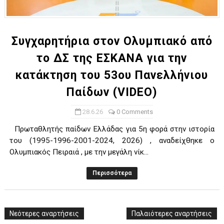
ΧΡΟΝΙΑ ΠΟΛΛΑ ΣΤΟ ΕΛΛΗΝΙΚΟ ΜΠΑΣΚΕΤ : 39Η ΕΠΕΤΕΙΟΣ ΑΠΟ 
Ο δρόμος για τον 29ο τελικό κυπέλλου ανδρών ΕΣΚΑΝΑ Μανδρα
Συγχαρητήρια στον Ολυμπιακό από
το ΔΣ της ΕΣΚΑΝΑ για την
U21: Τεράστια πρόκριση για τον Πανελευσινιακό στον τελικό 
κατάκτηση του 53ου Πανελλήνιου
Γ΄ανδρών play offs : "Σκληρό" καρύδι η Φιλία Περάματος έφερε
Παίδων (VIDEO)
Play off B εφήβων Β φάση Στο f4 ΑΕ Ρέντη, Πέρα , Ερμής Αργυ
28.6.26
0 Comments
Πρωταθλητής παίδων Ελλάδας για 5η φορά στην ιστορία
του (1995-1996-2001-2024, 2026) , αναδείχθηκε ο
Ολυμπιακός Πειραιά , με την μεγάλη νίκ...
Περισσότερα
Νεότερες αναρτήσεις
Παλαιότερες αναρτήσεις