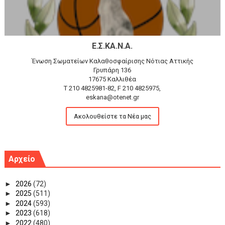
Ε.Σ.ΚΑ.Ν.Α.
Ένωση Σωματείων Καλαθοσφαίρισης Νότιας Αττικής
Γρυπάρη 136
17675 Καλλιθέα
T 210 4825981-82, F 210 4825975,
eskana@otenet.gr
Ακολουθείστε τα Νέα μας
Αρχείο
►
2026
(72)
►
2025
(511)
►
2024
(593)
►
2023
(618)
►
2022
(480)