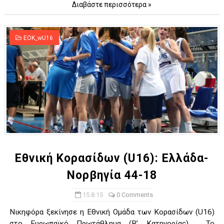
Διαβάστε περισσότερα »
EOK_wU16
Εθνική Κορασίδων (U16): Ελλάδα-
Νορβηγία 44-18
15.8.15
0 Comments
Νικηφόρα ξεκίνησε η Εθνική Ομάδα των Κορασίδων (U16)
στο Ευρωπαϊκό Πρωτάθλημα (Β’ Κατηγορίας) . Το