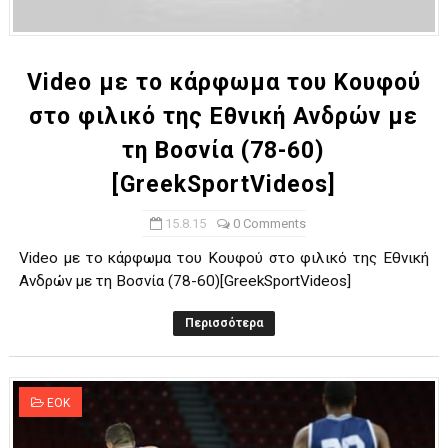
ΧΡΟΝΙΑ ΠΟΛΛΑ ΣΤΟ ΕΛΛΗΝΙΚΟ ΜΠΑΣΚΕΤ : 39Η ΕΠΕΤΕΙΟΣ ΑΠΟ 
Ο δρόμος για τον 29ο τελικό κυπέλλου ανδρών ΕΣΚΑΝΑ Μανδρα
Video με το κάρφωμα του Κουφού
στο φιλικό της Εθνική Ανδρών με
U21: Τεράστια πρόκριση για τον Πανελευσινιακό στον τελικό 
τη Βοσνία (78-60)
Γ΄ανδρών play offs : "Σκληρό" καρύδι η Φιλία Περάματος έφερε
[GreekSportVideos]
Play off B εφήβων Β φάση Στο f4 ΑΕ Ρέντη, Πέρα , Ερμής Αργυ
15.8.15
0 Comments
Video με το κάρφωμα του Κουφού στο φιλικό της Εθνική
Ανδρών με τη Βοσνία (78-60)[GreekSportVideos]
Περισσότερα
ΕΟΚ