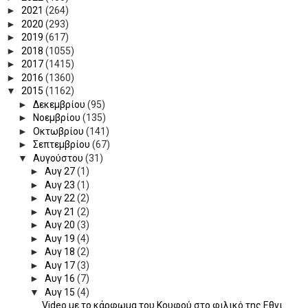
►
2021
(264)
►
2020
(293)
►
2019
(617)
►
2018
(1055)
►
2017
(1415)
►
2016
(1360)
▼
2015
(1162)
►
Δεκεμβρίου
(95)
►
Νοεμβρίου
(135)
►
Οκτωβρίου
(141)
►
Σεπτεμβρίου
(67)
▼
Αυγούστου
(31)
►
Αυγ 27
(1)
►
Αυγ 23
(1)
►
Αυγ 22
(2)
►
Αυγ 21
(2)
►
Αυγ 20
(3)
►
Αυγ 19
(4)
►
Αυγ 18
(2)
►
Αυγ 17
(3)
►
Αυγ 16
(7)
▼
Αυγ 15
(4)
Video με το κάρφωμα του Κουφού στο φιλικό της Εθνι...