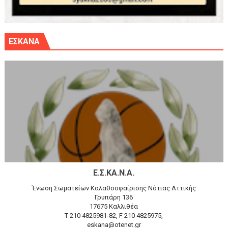
ΕΣΚΑΝΑ
Ε.Σ.ΚΑ.Ν.Α.
Ένωση Σωματείων Καλαθοσφαίρισης Νότιας Αττικής
Γρυπάρη 136
17675 Καλλιθέα
T 210 4825981-82, F 210 4825975,
eskana@otenet.gr