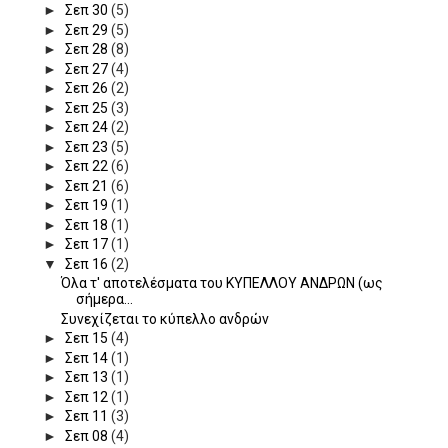
►
Σεπ 30
(5)
►
Σεπ 29
(5)
►
Σεπ 28
(8)
►
Σεπ 27
(4)
►
Σεπ 26
(2)
►
Σεπ 25
(3)
►
Σεπ 24
(2)
►
Σεπ 23
(5)
►
Σεπ 22
(6)
►
Σεπ 21
(6)
►
Σεπ 19
(1)
►
Σεπ 18
(1)
►
Σεπ 17
(1)
▼
Σεπ 16
(2)
Όλα τ' αποτελέσματα του ΚΥΠΕΛΛΟΥ ΑΝΔΡΩΝ (ως
σήμερα...
Συνεχίζεται το κύπελλο ανδρών
►
Σεπ 15
(4)
►
Σεπ 14
(1)
►
Σεπ 13
(1)
►
Σεπ 12
(1)
►
Σεπ 11
(3)
►
Σεπ 08
(4)