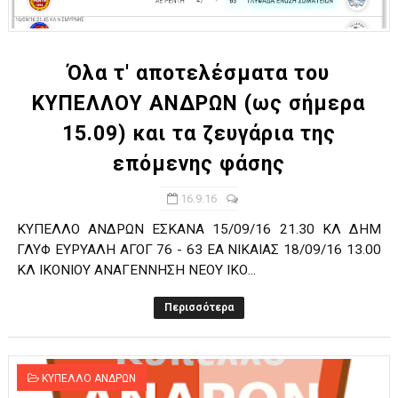
ΧΡΟΝΙΑ ΠΟΛΛΑ ΣΤΟ ΕΛΛΗΝΙΚΟ ΜΠΑΣΚΕΤ : 39Η ΕΠΕΤΕΙΟΣ ΑΠΟ 
Ο δρόμος για τον 29ο τελικό κυπέλλου ανδρών ΕΣΚΑΝΑ Μανδρα
Όλα τ' αποτελέσματα του
ΚΥΠΕΛΛΟΥ ΑΝΔΡΩΝ (ως σήμερα
U21: Τεράστια πρόκριση για τον Πανελευσινιακό στον τελικό 
15.09) και τα ζευγάρια της
Γ΄ανδρών play offs : "Σκληρό" καρύδι η Φιλία Περάματος έφερε
επόμενης φάσης
Play off B εφήβων Β φάση Στο f4 ΑΕ Ρέντη, Πέρα , Ερμής Αργυ
16.9.16
ΚΥΠΕΛΛΟ ΑΝΔΡΩΝ ΕΣΚΑΝΑ 15/09/16 21.30 ΚΛ ΔΗΜ
ΓΛΥΦ ΕΥΡΥΑΛΗ ΑΓΟΓ 76 - 63 ΕΑ ΝΙΚΑΙΑΣ 18/09/16 13.00
ΚΛ ΙΚΟΝΙΟΥ ΑΝΑΓΕΝΝΗΣΗ ΝΕΟΥ ΙΚΟ...
Περισσότερα
ΚΥΠΕΛΛΟ ΑΝΔΡΩΝ