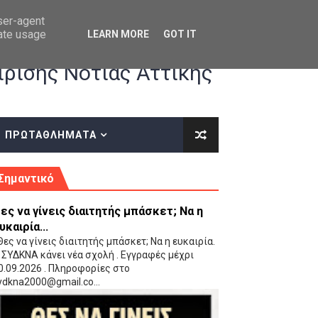
user-agent
rate usage
LEARN MORE
GOT IT
ρισης Νότιας Αττικής
ΠΡΩΤΑΘΛΗΜΑΤΑ
κές οδηγίες επί του ΚΑΝΟΝΙΣΜΟΥ ΕΓΓΡΑΦΩΝ-ΜΕΤΑΓΡΑΦΩΝ ΤΗΣ ΕΟΚ
Σημαντικό
ες να γίνεις διαιτητής μπάσκετ; Να η
υκαιρία...
ες να γίνεις διαιτητής μπάσκετ; Να η ευκαιρία.
 ΣΥΔΚΝΑ κάνει νέα σχολή . Εγγραφές μέχρι
0.09.2026 . Πληροφορίες στο
 Παίδων (VIDEO)
ydkna2000@gmail.co...
Ρέντη