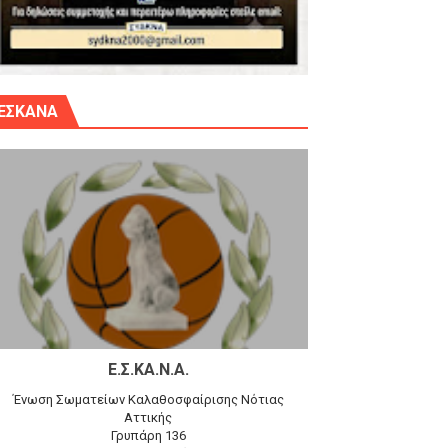
γίου Δημητρίου την Κυριακή 14.6.26
ΕΣΚΑΝΑ
αγώνα)
 τον Προφήτη Ηλία 78-74 στα Καμίνια
Ε.Σ.ΚΑ.Ν.Α.
Ένωση Σωματείων Καλαθοσφαίρισης Νότιας
Αττικής
Γρυπάρη 136