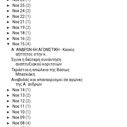
►
Νοε 25
(2)
►
Νοε 24
(2)
►
Νοε 22
(1)
►
Νοε 21
(1)
►
Νοε 19
(2)
►
Νοε 18
(1)
►
Νοε 16
(2)
▼
Νοε 15
(4)
Α΄ ΑΝΔΡΩΝ 6Η ΑΓΩΝΙΣΤΙΚΗ - Κανείς
αήττητος στην κ...
Έγινε η δεύτερη συνάντηση
αναπτυξιακού κοριτσιών
Τεράστια η απώλεια της Βάσως
Μπεσκάκη
Αναβολές και επαναορισμοί σε αγώνες
της Α΄ ανδρών
►
Νοε 14
(1)
►
Νοε 13
(2)
►
Νοε 12
(2)
►
Νοε 11
(1)
►
Νοε 10
(1)
►
Νοε 09
(1)
►
Νοε 08
(4)