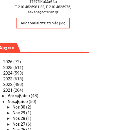
17675 Καλλιθέα
T 210 4825981-82, F 210 4825975,
eskana@otenet.gr
Ακολουθείστε τα Νέα μας
Αρχείο
►
2026
(72)
►
2025
(511)
►
2024
(593)
►
2023
(618)
►
2022
(480)
▼
2021
(264)
►
Δεκεμβρίου
(48)
▼
Νοεμβρίου
(50)
►
Νοε 30
(2)
►
Νοε 29
(1)
►
Νοε 28
(1)
►
Νοε 27
(6)
►
Νοε 26
(1)