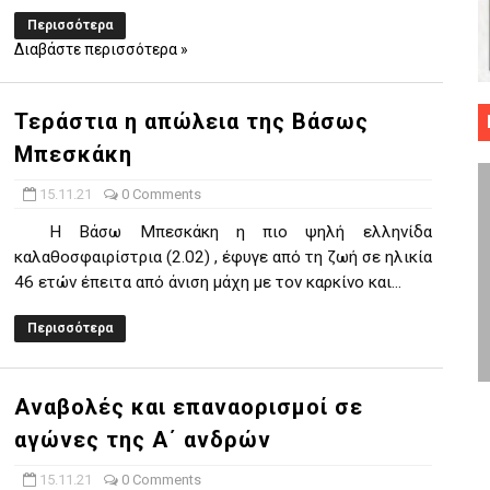
Περισσότερα
 ΜΠΑΣΚΕΤ : 39Η ΕΠΕΤΕΙΟΣ ΑΠΟ ΤΟ ΕΠΟΣ ΤΟΥ 1987
Διαβάστε περισσότερα »
ό κυπέλλου ανδρών ΕΣΚΑΝΑ Μανδραϊκός Προοδευτική στο νέο κλ. Α
Τεράστια η απώλεια της Βάσως
τον Πανελευσινιακό στον τελικό αύριο με Αρετσού (το video του 
Μπεσκάκη
" καρύδι η Φιλία Περάματος έφερε την σειρά στα ίσια (1-1) νίκησε
15.11.21
0 Comments
ο f4 ΑΕ Ρέντη, Πέρα , Ερμής Αργυρ. και Δραπετσώνα
Η Βάσω Μπεσκάκη η πιο ψηλή ελληνίδα
καλαθοσφαιρίστρια (2.02) , έφυγε από τη ζωή σε ηλικία
46 ετών έπειτα από άνιση μάχη με τον καρκίνο και...
Περισσότερα
Αναβολές και επαναορισμοί σε
αγώνες της Α΄ ανδρών
15.11.21
0 Comments