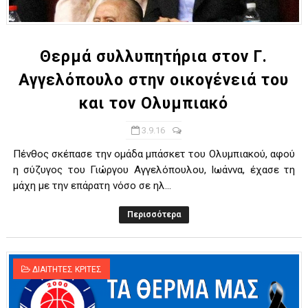
ΧΡΟΝΙΑ ΠΟΛΛΑ ΣΤΟ ΕΛΛΗΝΙΚΟ ΜΠΑΣΚΕΤ : 39Η ΕΠΕΤΕΙΟΣ ΑΠΟ 
Ο δρόμος για τον 29ο τελικό κυπέλλου ανδρών ΕΣΚΑΝΑ Μανδρα
Θερμά συλλυπητήρια στον Γ.
Αγγελόπουλο στην οικογένειά του
U21: Τεράστια πρόκριση για τον Πανελευσινιακό στον τελικό 
και τον Ολυμπιακό
Γ΄ανδρών play offs : "Σκληρό" καρύδι η Φιλία Περάματος έφερε
3.9.16
Play off B εφήβων Β φάση Στο f4 ΑΕ Ρέντη, Πέρα , Ερμής Αργυ
Πένθος σκέπασε την ομάδα μπάσκετ του Ολυμπιακού, αφού
η σύζυγος του Γιώργου Αγγελόπουλου, Ιωάννα, έχασε τη
μάχη με την επάρατη νόσο σε ηλ...
Περισσότερα
ΔΙΑΙΤΗΤΕΣ ΚΡΙΤΕΣ