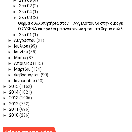
►
Σεπ 08
(4)
►
Σεπ 07
(2)
►
Σεπ 04
(1)
▼
Σεπ 03
(2)
Θερμά συλλυπητήρια στον Γ. Αγγελόπουλο στην οικογέ...
Ο ΣΥΚΚΝΑ εκφράζει με ανακοίνωσή του, τα θερμά συλλ...
►
Σεπ 01
(1)
►
Αυγούστου
(21)
►
Ιουλίου
(95)
►
Ιουνίου
(58)
►
Μαΐου
(87)
►
Απριλίου
(115)
►
Μαρτίου
(134)
►
Φεβρουαρίου
(90)
►
Ιανουαρίου
(90)
►
2015
(1162)
►
2014
(1021)
►
2013
(1006)
►
2012
(722)
►
2011
(696)
►
2010
(236)