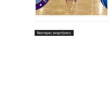
ΧΡΟΝΙΑ ΠΟΛΛΑ ΣΤΟ ΕΛΛΗΝΙΚΟ
Ο δρόμος για τον 29ο τελικ
U21: Τεράστια πρόκριση για 
Νεότερες αναρτήσεις
Γ΄ανδρών play offs : "Σκληρό
Play off B εφήβων Β φάση Στ