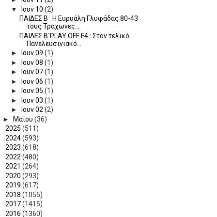
▼
Ιουν 10
(2)
ΠΑΙΔΕΣ Β : Η Ευρυάλη Γλυφάδας 80-43
τους Τραχωνες...
ΠΑΙΔΕΣ Β΄PLAY OFF F4 : Στον τελικό
Πανελευσινιακό...
►
Ιουν 09
(1)
►
Ιουν 08
(1)
►
Ιουν 07
(1)
►
Ιουν 06
(1)
►
Ιουν 05
(1)
►
Ιουν 03
(1)
►
Ιουν 02
(2)
►
Μαΐου
(36)
►
2025
(511)
►
2024
(593)
►
2023
(618)
►
2022
(480)
►
2021
(264)
►
2020
(293)
►
2019
(617)
►
2018
(1055)
►
2017
(1415)
►
2016
(1360)