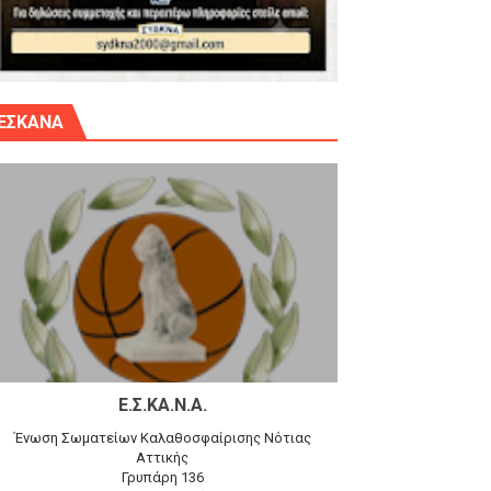
γίου Δημητρίου την Κυριακή 14.6.26
ΕΣΚΑΝΑ
αγώνα)
 τον Προφήτη Ηλία 78-74 στα Καμίνια
Ε.Σ.ΚΑ.Ν.Α.
Ένωση Σωματείων Καλαθοσφαίρισης Νότιας
Αττικής
Γρυπάρη 136