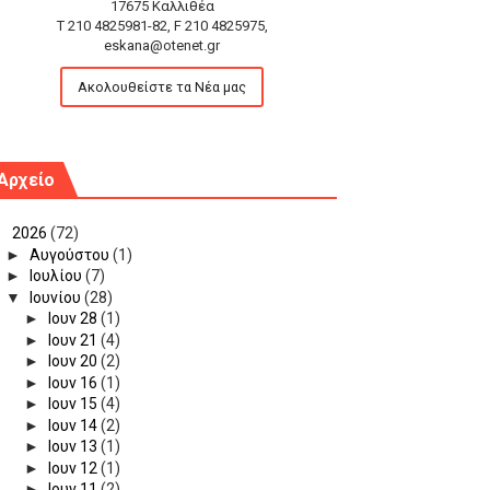
17675 Καλλιθέα
T 210 4825981-82, F 210 4825975,
eskana@otenet.gr
Ακολουθείστε τα Νέα μας
Αρχείο
▼
2026
(72)
►
Αυγούστου
(1)
►
Ιουλίου
(7)
▼
Ιουνίου
(28)
►
Ιουν 28
(1)
►
Ιουν 21
(4)
►
Ιουν 20
(2)
►
Ιουν 16
(1)
►
Ιουν 15
(4)
►
Ιουν 14
(2)
►
Ιουν 13
(1)
►
Ιουν 12
(1)
►
Ιουν 11
(2)