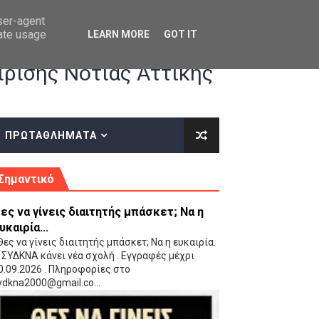
user-agent
rate usage
LEARN MORE
GOT IT
ρισης Νότιας Αττικής
ΠΡΩΤΑΘΛΗΜΑΤΑ
κές οδηγίες επί του ΚΑΝΟΝΙΣΜΟΥ ΕΓΓΡΑΦΩΝ-ΜΕΤΑΓΡΑΦΩΝ ΤΗΣ ΕΟΚ
Σημαντικό
ες να γίνεις διαιτητής μπάσκετ; Να η
υκαιρία...
ες να γίνεις διαιτητής μπάσκετ; Να η ευκαιρία.
 ΣΥΔΚΝΑ κάνει νέα σχολή . Εγγραφές μέχρι
0.09.2026 . Πληροφορίες στο
 Παίδων (VIDEO)
ydkna2000@gmail.co...
Ρέντη