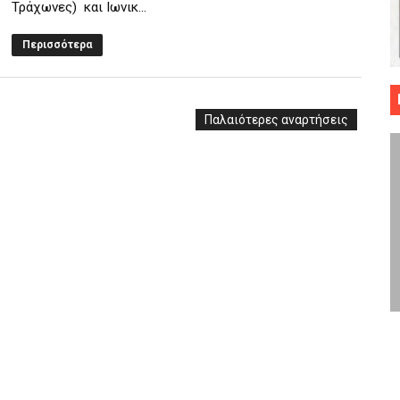
Τράχωνες) και Ιωνικ...
 ΜΠΑΣΚΕΤ : 39Η ΕΠΕΤΕΙΟΣ ΑΠΟ ΤΟ ΕΠΟΣ ΤΟΥ 1987
Περισσότερα
ό κυπέλλου ανδρών ΕΣΚΑΝΑ Μανδραϊκός Προοδευτική στο νέο κλ. Α
τον Πανελευσινιακό στον τελικό αύριο με Αρετσού (το video του 
Παλαιότερες αναρτήσεις
" καρύδι η Φιλία Περάματος έφερε την σειρά στα ίσια (1-1) νίκησε
ο f4 ΑΕ Ρέντη, Πέρα , Ερμής Αργυρ. και Δραπετσώνα