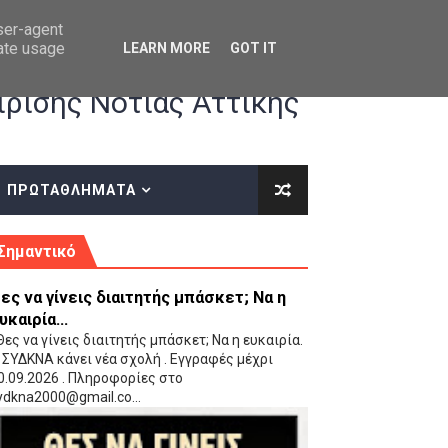
user-agent
rate usage
LEARN MORE
GOT IT
ρισης Νότιας Αττικής
ΠΡΩΤΑΘΛΗΜΑΤΑ
κές οδηγίες επί του ΚΑΝΟΝΙΣΜΟΥ ΕΓΓΡΑΦΩΝ-ΜΕΤΑΓΡΑΦΩΝ ΤΗΣ ΕΟΚ
Σημαντικό
ες να γίνεις διαιτητής μπάσκετ; Να η
υκαιρία...
ες να γίνεις διαιτητής μπάσκετ; Να η ευκαιρία.
 ΣΥΔΚΝΑ κάνει νέα σχολή . Εγγραφές μέχρι
0.09.2026 . Πληροφορίες στο
 Παίδων (VIDEO)
ydkna2000@gmail.co...
Ρέντη