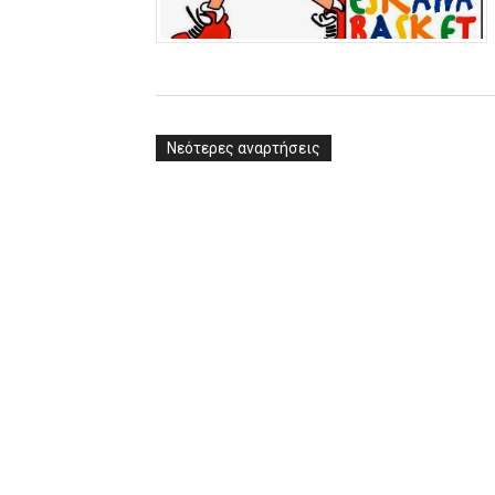
ΧΡΟΝΙΑ ΠΟΛΛΑ ΣΤΟ ΕΛΛΗΝΙΚΟ
Ο δρόμος για τον 29ο τελικ
U21: Τεράστια πρόκριση για 
Νεότερες αναρτήσεις
Γ΄ανδρών play offs : "Σκληρό
Play off B εφήβων Β φάση Στ