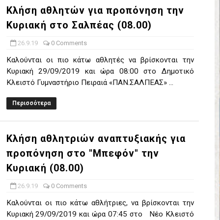
Κλήση αθλητών για προπόνηση την
έρα 71-56 την Δραπετσώνα στον μικρό τελικό
Κυριακή στο Σαλπέας (08.00)
νδραϊκός 83-72 τον Εθνικό Λαγυνών
26.9.19
0 Comments
ΔΟΥ ΣΤΗΝ NL 2 : ΑΥΡΙΟ ΚΥΡΙΑΚΗ 21.06.26 ΣΤΟ ΕΑΚ ΒΟΛΟΥ ΜΑΝΔΡΑ
Καλούνται οι πιο κάτω αθλητές να βρίσκονται την
Κυριακή 29/09/2019 και ώρα 08:00 στο Δημοτικό
 ο Ρέντης στον τελικό 104-77 την Δραπετσώνα επανήλθε στην Α΄ ε
Κλειστό Γυμναστήριο Πειραιά «ΠΑΝ.ΣΑΛΠΕΑΣ» ...
ΚΟΙ ΣΗΜΕΡΑ ΑΕ ΡΕΝΤΗ ΔΡΑΠΕΤΣΩΝΑ ΔΑΣ (19.30) & ΕΡΜΗΣ ΑΡΓΥΡΟΥΠ
Περισσότερα
ο Προφήτης Ηλίας 77-73 μέσα στο Πέραμα την Φιλία
Κλήση αθλητριών αναπτυξιακής για
η των γραφείων της ΕΣΚΑΝΑ στον Δήμο Νίκαιας/Ρέντη
προπόνηση στο "Μπεφόν" την
Κυριακή (08.00)
ελικό με Αρετσού ο Πανελευσινιακός 55-67 (video της αναμέτρηση
26.9.19
0 Comments
Δημητρίου τιμήθηκε από το ΔΣ της ΕΣΚΑΝΑ για την κατάκτηση του
Καλούνται οι πιο κάτω αθλήτριες, να βρίσκονται την
χος ο Μανδραϊκός σε ματς θρίλερ με απίστευτη ανατροπή από τ
Κυριακή 29/09/2019 και ώρα 07:45 στο Νέο Κλειστό