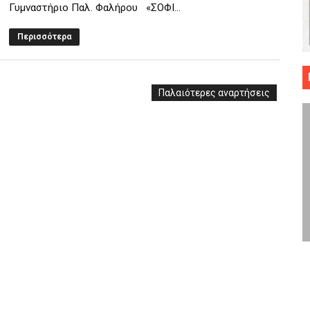
Γυμναστήριο Παλ. Φαλήρου «ΣΟΦΙ...
 ΜΠΑΣΚΕΤ : 39Η ΕΠΕΤΕΙΟΣ ΑΠΟ ΤΟ ΕΠΟΣ ΤΟΥ 1987
Περισσότερα
ό κυπέλλου ανδρών ΕΣΚΑΝΑ Μανδραϊκός Προοδευτική στο νέο κλ. Α
τον Πανελευσινιακό στον τελικό αύριο με Αρετσού (το video του 
Παλαιότερες αναρτήσεις
" καρύδι η Φιλία Περάματος έφερε την σειρά στα ίσια (1-1) νίκησε
ο f4 ΑΕ Ρέντη, Πέρα , Ερμής Αργυρ. και Δραπετσώνα