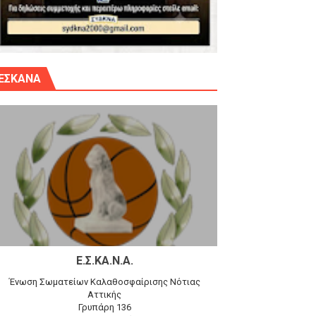
γίου Δημητρίου την Κυριακή 14.6.26
ΕΣΚΑΝΑ
αγώνα)
 τον Προφήτη Ηλία 78-74 στα Καμίνια
Ε.Σ.ΚΑ.Ν.Α.
Ένωση Σωματείων Καλαθοσφαίρισης Νότιας
Αττικής
Γρυπάρη 136