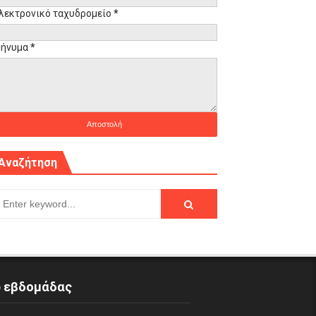
λεκτρονικό ταχυδρομείο
*
ήνυμα
*
Αναζήτηση
p εβδομάδας