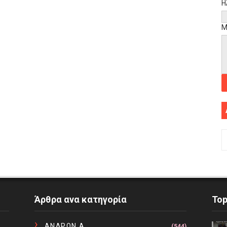
Η
Μ
Άρθρα ανα κατηγορία
To
ΑΝΔΡΩΝ Α
(544)