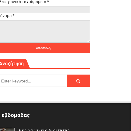
λεκτρονικό ταχυδρομείο
*
ήνυμα
*
Αναζήτηση
p εβδομάδας
Θες να γίνεις διαιτητής