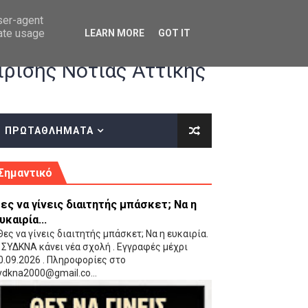
user-agent
rate usage
LEARN MORE
GOT IT
ρισης Νότιας Αττικής
ΠΡΩΤΑΘΛΗΜΑΤΑ
κές οδηγίες επί του ΚΑΝΟΝΙΣΜΟΥ ΕΓΓΡΑΦΩΝ-ΜΕΤΑΓΡΑΦΩΝ ΤΗΣ ΕΟΚ
Σημαντικό
ες να γίνεις διαιτητής μπάσκετ; Να η
υκαιρία...
ες να γίνεις διαιτητής μπάσκετ; Να η ευκαιρία.
 ΣΥΔΚΝΑ κάνει νέα σχολή . Εγγραφές μέχρι
0.09.2026 . Πληροφορίες στο
 Παίδων (VIDEO)
ydkna2000@gmail.co...
Ρέντη