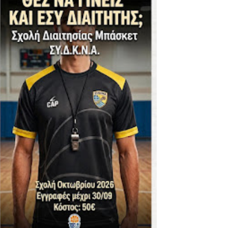
ΪΚΟΣ -ΕΘΝΙΚΟΣ ΛΑΓΥΝΩΝ
φήβων - Στον τελικό με Ερμή Αργ. νίκησε 72-54 το Πέρα
. -ΠΕΡΑ (21.30)
ς)
 τιτλου στην Ένωση
ο -20 77-69 την φοβερή Προοδευτική