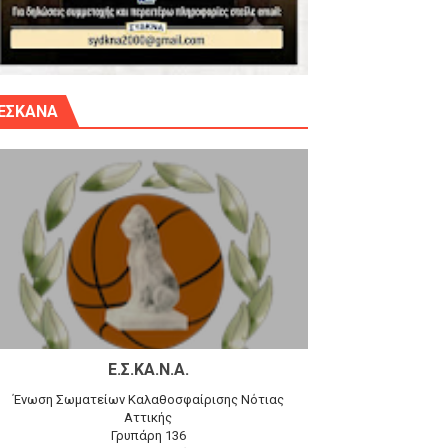
γίου Δημητρίου την Κυριακή 14.6.26
ΕΣΚΑΝΑ
αγώνα)
 τον Προφήτη Ηλία 78-74 στα Καμίνια
Ε.Σ.ΚΑ.Ν.Α.
Ένωση Σωματείων Καλαθοσφαίρισης Νότιας
Αττικής
Γρυπάρη 136