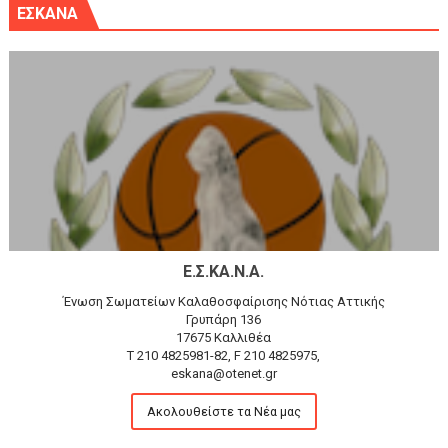
ΕΣΚΑΝΑ
Ε.Σ.ΚΑ.Ν.Α.
Ένωση Σωματείων Καλαθοσφαίρισης Νότιας Αττικής
Γρυπάρη 136
17675 Καλλιθέα
T 210 4825981-82, F 210 4825975,
eskana@otenet.gr
Ακολουθείστε τα Νέα μας