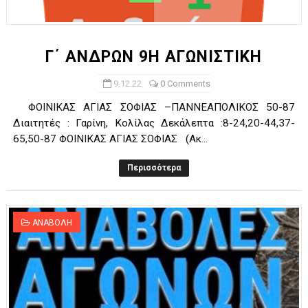
ΧΡΟΝΙΑ ΠΟΛΛΑ ΣΤΟ ΕΛΛΗΝΙΚΟ ΜΠΑΣΚΕΤ : 39Η ΕΠΕΤΕΙΟΣ ΑΠΟ 
Ο δρόμος για τον 29ο τελικό κυπέλλου ανδρών ΕΣΚΑΝΑ Μανδρα
Γ΄ ΑΝΔΡΩΝ 9Η ΑΓΩΝΙΣΤΙΚΗ
U21: Τεράστια πρόκριση για τον Πανελευσινιακό στον τελικό 
9.12.22
0 Comments
ΦΟΙΝΙΚΑΣ ΑΓΙΑΣ ΣΟΦΙΑΣ –ΠΑΝΝΕΑΠΟΛΙΚΟΣ 50-87
Γ΄ανδρών play offs : "Σκληρό" καρύδι η Φιλία Περάματος έφερε
Διαιτητές : Γαρίνη, Κολίλας Δεκάλεπτα :8-24,20-44,37-
65,50-87 ΦΟΙΝΙΚΑΣ ΑΓΙΑΣ ΣΟΦΙΑΣ (Ακ...
Play off B εφήβων Β φάση Στο f4 ΑΕ Ρέντη, Πέρα , Ερμής Αργυ
Περισσότερα
ΑΝΑΒΟΛΗ