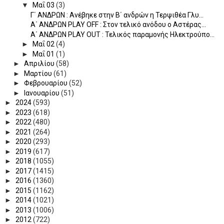
▼
Μαΐ 03
(3)
Γ΄ ΑΝΔΡΩΝ : Ανέβηκε στην Β΄ ανδρών η Τερψιθέα Γλυ...
Α΄ ΑΝΔΡΩΝ PLAY OFF : Στον τελικό ανόδου ο Αστέρας...
Α΄ ΑΝΔΡΩΝ PLAY OUT : Τελικός παραμονής Ηλεκτρούπο...
►
Μαΐ 02
(4)
►
Μαΐ 01
(1)
►
Απριλίου
(58)
►
Μαρτίου
(61)
►
Φεβρουαρίου
(52)
►
Ιανουαρίου
(51)
►
2024
(593)
►
2023
(618)
►
2022
(480)
►
2021
(264)
►
2020
(293)
►
2019
(617)
►
2018
(1055)
►
2017
(1415)
►
2016
(1360)
►
2015
(1162)
►
2014
(1021)
►
2013
(1006)
►
2012
(722)