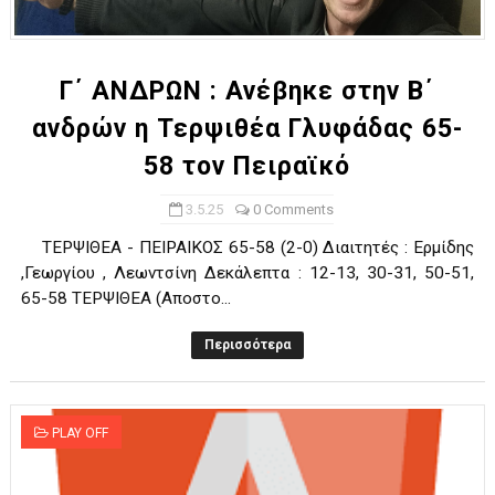
ΧΡΟΝΙΑ ΠΟΛΛΑ ΣΤΟ ΕΛΛΗΝΙΚΟ ΜΠΑΣΚΕΤ : 39Η ΕΠΕΤΕΙΟΣ ΑΠΟ 
Ο δρόμος για τον 29ο τελικό κυπέλλου ανδρών ΕΣΚΑΝΑ Μανδρα
Γ΄ ΑΝΔΡΩΝ : Ανέβηκε στην Β΄
ανδρών η Τερψιθέα Γλυφάδας 65-
U21: Τεράστια πρόκριση για τον Πανελευσινιακό στον τελικό 
58 τον Πειραϊκό
Γ΄ανδρών play offs : "Σκληρό" καρύδι η Φιλία Περάματος έφερε
3.5.25
0 Comments
Play off B εφήβων Β φάση Στο f4 ΑΕ Ρέντη, Πέρα , Ερμής Αργυ
TEPΨIΘEA - ΠEIPAIKOΣ 65-58 (2-0) Διαιτητές : Ερμίδης
,Γεωργίου , Λεωντσίνη Δεκάλεπτα : 12-13, 30-31, 50-51,
65-58 TEPΨIΘEA (Aποστο...
Περισσότερα
PLAY OFF