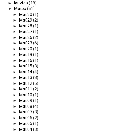
►
Ιουνίου
(19)
▼
Μαΐου
(61)
►
Μαΐ 30
(1)
►
Μαΐ 29
(2)
►
Μαΐ 28
(1)
►
Μαΐ 27
(1)
►
Μαΐ 26
(2)
►
Μαΐ 23
(6)
►
Μαΐ 20
(1)
►
Μαΐ 19
(1)
►
Μαΐ 16
(1)
►
Μαΐ 15
(3)
►
Μαΐ 14
(4)
►
Μαΐ 13
(8)
►
Μαΐ 12
(5)
►
Μαΐ 11
(2)
►
Μαΐ 10
(1)
►
Μαΐ 09
(1)
►
Μαΐ 08
(4)
►
Μαΐ 07
(3)
►
Μαΐ 06
(2)
►
Μαΐ 05
(1)
►
Μαΐ 04
(3)