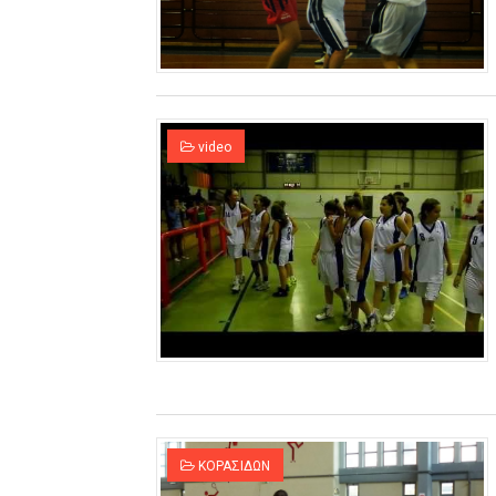
ΧΡΟΝΙΑ ΠΟΛΛΑ ΣΤΟ ΕΛΛΗΝΙΚΟ
Ο δρόμος για τον 29ο τελικ
U21: Τεράστια πρόκριση για 
video
Γ΄ανδρών play offs : "Σκληρό
Play off B εφήβων Β φάση Στ
ΚΟΡΑΣΙΔΩΝ