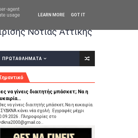
user-agent
rate usage
LEARN MORE
GOT IT
ρισης Νότιας Αττικής
ΠΡΩΤΑΘΛΗΜΑΤΑ
κές οδηγίες επί του ΚΑΝΟΝΙΣΜΟΥ ΕΓΓΡΑΦΩΝ-ΜΕΤΑΓΡΑΦΩΝ ΤΗΣ ΕΟΚ
Σημαντικό
ες να γίνεις διαιτητής μπάσκετ; Να η
υκαιρία...
ες να γίνεις διαιτητής μπάσκετ; Να η ευκαιρία.
 ΣΥΔΚΝΑ κάνει νέα σχολή . Εγγραφές μέχρι
0.09.2026 . Πληροφορίες στο
 Παίδων (VIDEO)
ydkna2000@gmail.co...
Ρέντη