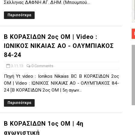
Σέλληνας ΔΑΦΝΗ ΑΓ. ΔΗΜ. (Μπουμπού...
 ΜΠΑΣΚΕΤ : 39Η ΕΠΕΤΕΙΟΣ ΑΠΟ ΤΟ ΕΠΟΣ ΤΟΥ 1987
Περισσότερα
ό κυπέλλου ανδρών ΕΣΚΑΝΑ Μανδραϊκός Προοδευτική στο νέο κλ. Α
τον Πανελευσινιακό στον τελικό αύριο με Αρετσού (το video του 
Β ΚΟΡΑΣΙΔΩΝ 2ος ΟΜ | Video :
ΙΩΝΙΚΟΣ ΝΙΚΑΙΑΣ ΑΟ - ΟΛΥΜΠΙΑΚΟΣ
" καρύδι η Φιλία Περάματος έφερε την σειρά στα ίσια (1-1) νίκησε
84-24
ο f4 ΑΕ Ρέντη, Πέρα , Ερμής Αργυρ. και Δραπετσώνα
3.11.13
0 Comments
Πηγή Yt video : Ionikos Nikaias BC Β ΚΟΡΑΣΙΔΩΝ 2ος
ΟΜ | Video : ΙΩΝΙΚΟΣ ΝΙΚΑΙΑΣ ΑΟ - ΟΛΥΜΠΙΑΚΟΣ 84-
24 [Β ΚΟΡΑΣΙΔΩΝ 2ος ΟΜ | 5η αγων...
Περισσότερα
Β ΚΟΡΑΣΙΔΩΝ 1ος ΟΜ | 4η
αγωνιστική