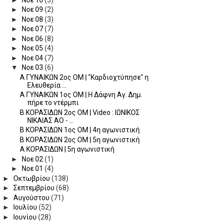
►
Νοε 09
(2)
►
Νοε 08
(3)
►
Νοε 07
(7)
►
Νοε 06
(8)
►
Νοε 05
(4)
►
Νοε 04
(7)
▼
Νοε 03
(6)
A ΓΥΝΑΙΚΩΝ 2oς ΟΜ | "Καρδιοχτύπησε" η
Ελευθερία ...
A ΓΥΝΑΙΚΩΝ 1oς ΟΜ | Η Δάφνη Αγ. Δημ.
πήρε το ντέρμπι
Β ΚΟΡΑΣΙΔΩΝ 2ος ΟΜ | Video : ΙΩΝΙΚΟΣ
ΝΙΚΑΙΑΣ ΑΟ - ...
Β ΚΟΡΑΣΙΔΩΝ 1ος ΟΜ | 4η αγωνιστική
Β ΚΟΡΑΣΙΔΩΝ 2ος ΟΜ | 5η αγωνιστική
Α ΚΟΡΑΣΙΔΩΝ | 5η αγωνιστική
►
Νοε 02
(1)
►
Νοε 01
(4)
►
Οκτωβρίου
(138)
►
Σεπτεμβρίου
(68)
►
Αυγούστου
(71)
►
Ιουλίου
(52)
►
Ιουνίου
(28)