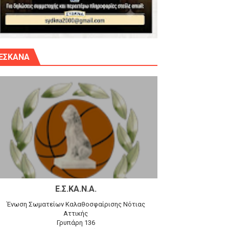
γίου Δημητρίου την Κυριακή 14.6.26
ΕΣΚΑΝΑ
αγώνα)
 τον Προφήτη Ηλία 78-74 στα Καμίνια
Ε.Σ.ΚΑ.Ν.Α.
Ένωση Σωματείων Καλαθοσφαίρισης Νότιας
Αττικής
Γρυπάρη 136