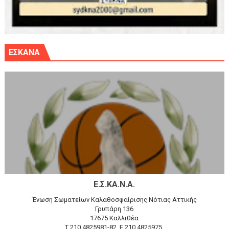
ΕΣΚΑΝΑ
Ε.Σ.ΚΑ.Ν.Α.
Ένωση Σωματείων Καλαθοσφαίρισης Νότιας Αττικής
Γρυπάρη 136
17675 Καλλιθέα
T 210 4825981-82, F 210 4825975,