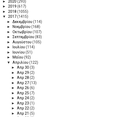
►
2020
(293)
►
2019
(617)
►
2018
(1055)
▼
2017
(1415)
►
Δεκεμβρίου
(114)
►
Νοεμβρίου
(168)
►
Οκτωβρίου
(107)
►
Σεπτεμβρίου
(83)
►
Αυγούστου
(105)
►
Ιουλίου
(114)
►
Ιουνίου
(51)
►
Μαΐου
(92)
▼
Απριλίου
(122)
►
Απρ 30
(3)
►
Απρ 29
(2)
►
Απρ 28
(2)
►
Απρ 27
(13)
►
Απρ 26
(6)
►
Απρ 25
(7)
►
Απρ 24
(2)
►
Απρ 23
(1)
►
Απρ 22
(2)
►
Απρ 21
(5)