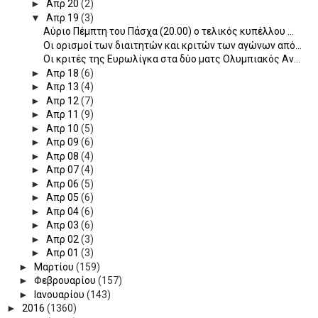
►
Απρ 20
(2)
▼
Απρ 19
(3)
Αύριο Πέμπτη του Πάσχα (20.00) ο τελικός κυπέλλου ...
Οι ορισμοί των διαιτητών και κριτών των αγώνων από...
Οι κριτές της Ευρωλίγκα στα δύο ματς Ολυμπιακός Αν...
►
Απρ 18
(6)
►
Απρ 13
(4)
►
Απρ 12
(7)
►
Απρ 11
(9)
►
Απρ 10
(5)
►
Απρ 09
(6)
►
Απρ 08
(4)
►
Απρ 07
(4)
►
Απρ 06
(5)
►
Απρ 05
(6)
►
Απρ 04
(6)
►
Απρ 03
(6)
►
Απρ 02
(3)
►
Απρ 01
(3)
►
Μαρτίου
(159)
►
Φεβρουαρίου
(157)
►
Ιανουαρίου
(143)
►
2016
(1360)