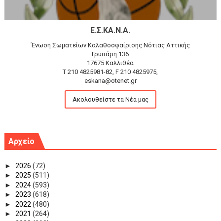
Ε.Σ.ΚΑ.Ν.Α.
Ένωση Σωματείων Καλαθοσφαίρισης Νότιας Αττικής
Γρυπάρη 136
17675 Καλλιθέα
T 210 4825981-82, F 210 4825975,
eskana@otenet.gr
Ακολουθείστε τα Νέα μας
Αρχείο
►
2026
(72)
►
2025
(511)
►
2024
(593)
►
2023
(618)
►
2022
(480)
►
2021
(264)